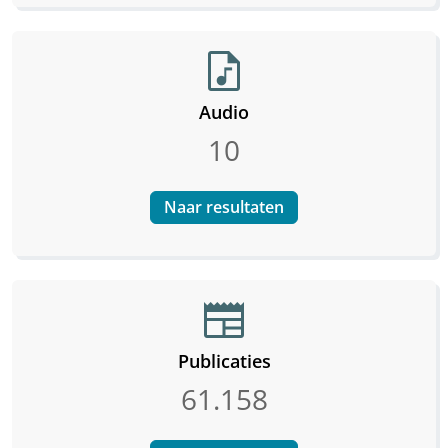
audio_file
Audio
10
Naar resultaten
newspaper
Publicaties
61.158