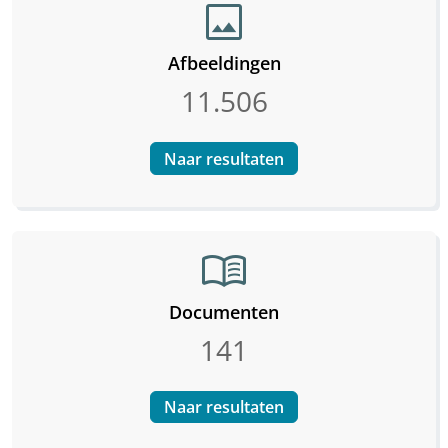
image
Afbeeldingen
11.506
Naar resultaten
menu_book
Documenten
141
Naar resultaten