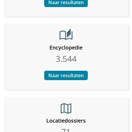
Naar resultaten
auto_stories
Encyclopedie
3.544
Naar resultaten
map
Locatiedossiers
71