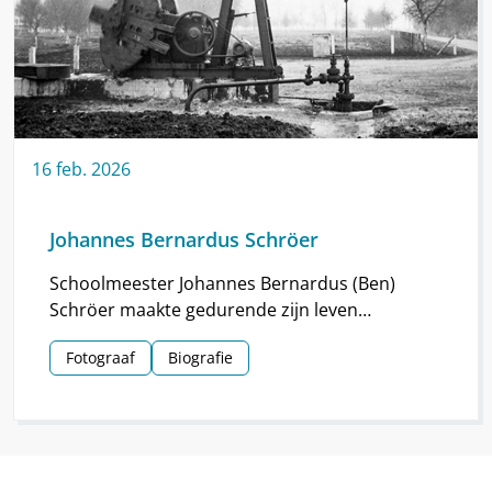
16
feb.
2026
Johannes Bernardus Schröer
Schoolmeester Johannes Bernardus (Ben)
Schröer maakte gedurende zijn leven
haarscherpe foto’s in en om Nieuw-
Fotograaf
Biografie
Schoonebeek.