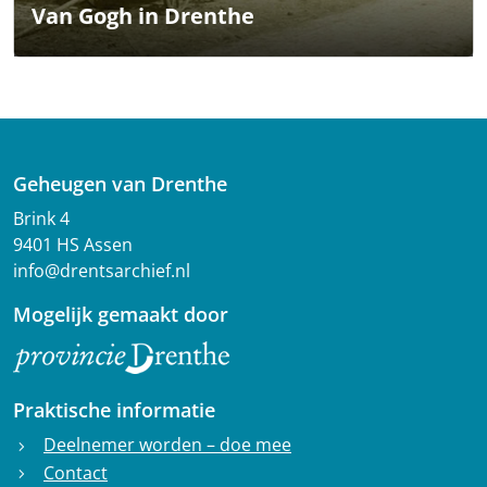
Van Gogh in Drenthe
Geheugen van Drenthe
Brink 4
9401 HS Assen
info@drentsarchief.nl
Mogelijk gemaakt door
Praktische informatie
Deelnemer worden – doe mee
chevron_right
Contact
chevron_right