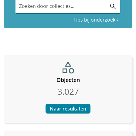
Zoeken door collecties...
search
Tips bij onderzoek
chevron_right
category
Objecten
3.027
Naar resultaten