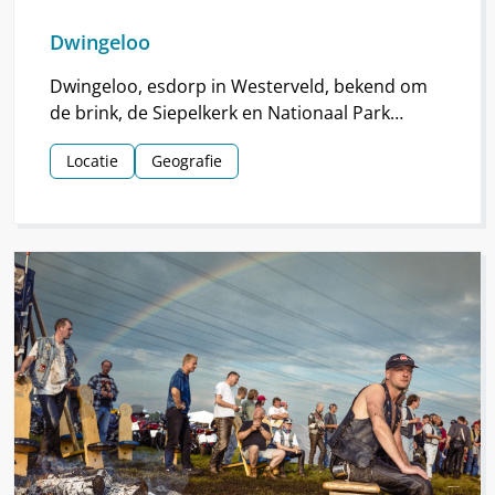
Dwingeloo
Dwingeloo, esdorp in Westerveld, bekend om
de brink, de Siepelkerk en Nationaal Park
Dwingelderveld. Het dorp ontstond rond de
Locatie
Geografie
middeleeuwen.