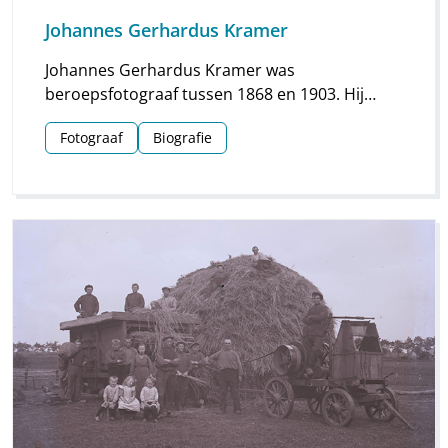
Johannes Gerhardus Kramer
Johannes Gerhardus Kramer was
beroepsfotograaf tussen 1868 en 1903. Hij
maakte vooral foto’s in Groningen, maar hij
Fotograaf
Biografie
streek ook meermaals neer in Drenthe. Vooral
voor Assen en Meppel heeft hij waardevol
materiaal nagelaten.