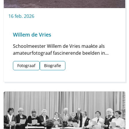
16
feb.
2026
Willem de Vries
Schoolmeester Willem de Vries maakte als
amateurfotograaf fascinerende beelden in
Linde en omgeving. Groepsfoto’s van
Fotograaf
Biografie
schoolkinderen, portretten en beelden van
natuur en platteland vormen deze unieke
collectie.