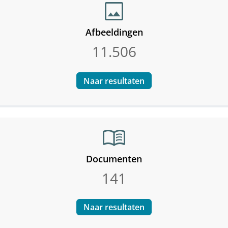
image
Afbeeldingen
11.506
Naar resultaten
menu_book
Documenten
141
Naar resultaten