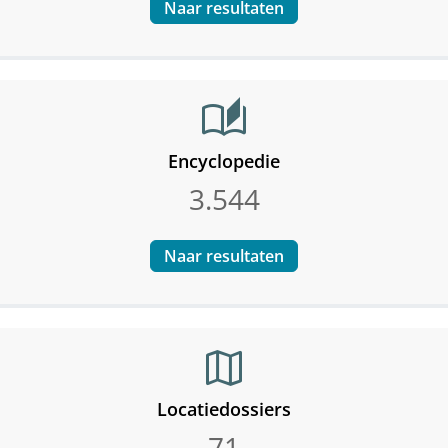
Naar resultaten
auto_stories
Encyclopedie
3.544
Naar resultaten
map
Locatiedossiers
71