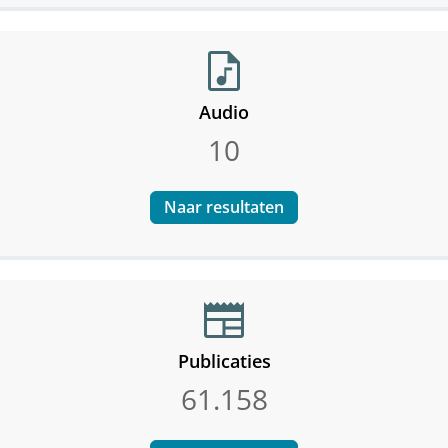
audio_file
Audio
10
Naar resultaten
newspaper
Publicaties
61.158