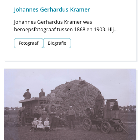
Johannes Gerhardus Kramer
Johannes Gerhardus Kramer was
beroepsfotograaf tussen 1868 en 1903. Hij
maakte vooral foto’s in Groningen, maar hij
Fotograaf
Biografie
streek ook meermaals neer in Drenthe. Vooral
voor Assen en Meppel heeft hij waardevol
materiaal nagelaten.