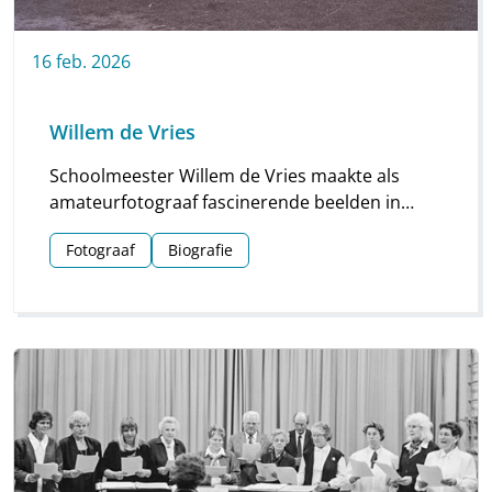
16
feb.
2026
Willem de Vries
Schoolmeester Willem de Vries maakte als
amateurfotograaf fascinerende beelden in
Linde en omgeving. Groepsfoto’s van
Fotograaf
Biografie
schoolkinderen, portretten en beelden van
natuur en platteland vormen deze unieke
collectie.