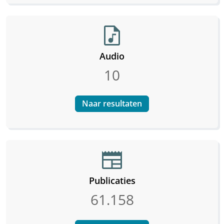
audio_file
Audio
10
Naar resultaten
newspaper
Publicaties
61.158