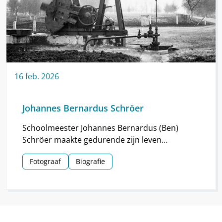
16
feb.
2026
Johannes Bernardus Schröer
Schoolmeester Johannes Bernardus (Ben)
Schröer maakte gedurende zijn leven
haarscherpe foto’s in en om Nieuw-
Fotograaf
Biografie
Schoonebeek.