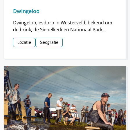
Dwingeloo
Dwingeloo, esdorp in Westerveld, bekend om
de brink, de Siepelkerk en Nationaal Park
Dwingelderveld. Het dorp ontstond rond de
Locatie
Geografie
middeleeuwen.