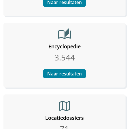
Naar resultaten
auto_stories
Encyclopedie
3.544
Naar resultaten
map
Locatiedossiers
71