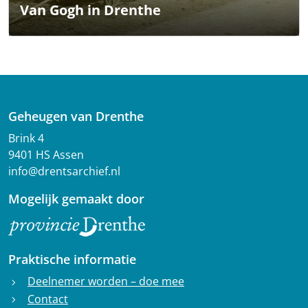
Van Gogh in Drenthe
Geheugen van Drenthe
Brink 4
9401 HS Assen
info@drentsarchief.nl
Mogelijk gemaakt door
Praktische informatie
Deelnemer worden – doe mee
chevron_right
Contact
chevron_right