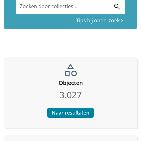
Zoeken door collecties...
search
Tips bij onderzoek
chevron_right
category
Objecten
3.027
Naar resultaten