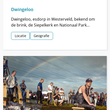
Dwingeloo
Dwingeloo, esdorp in Westerveld, bekend om
de brink, de Siepelkerk en Nationaal Park
Dwingelderveld. Het dorp ontstond rond de
Locatie
Geografie
middeleeuwen.