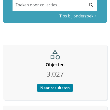
Zoeken door collecties...
search
Tips bij onderzoek
chevron_right
category
Objecten
3.027
Naar resultaten