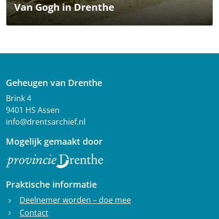
Van Gogh in Drenthe
Geheugen van Drenthe
Brink 4
9401 HS Assen
info@drentsarchief.nl
Mogelijk gemaakt door
Praktische informatie
Deelnemer worden – doe mee
chevron_right
Contact
chevron_right