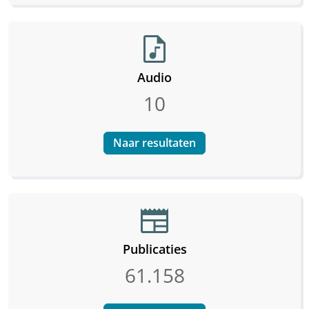
audio_file
Audio
10
Naar resultaten
newspaper
Publicaties
61.158