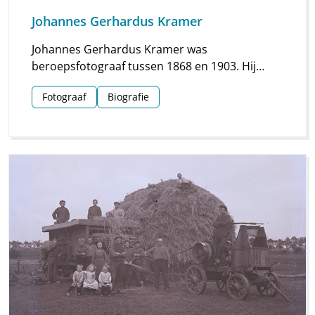
Johannes Gerhardus Kramer
Johannes Gerhardus Kramer was
beroepsfotograaf tussen 1868 en 1903. Hij
maakte vooral foto’s in Groningen, maar hij
Fotograaf
Biografie
streek ook meermaals neer in Drenthe. Vooral
voor Assen en Meppel heeft hij waardevol
materiaal nagelaten.