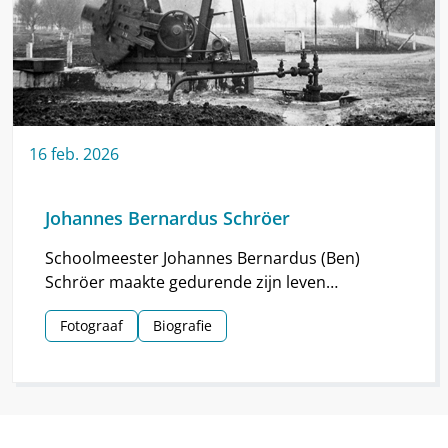
16
feb.
2026
Johannes Bernardus Schröer
Schoolmeester Johannes Bernardus (Ben)
Schröer maakte gedurende zijn leven
haarscherpe foto’s in en om Nieuw-
Fotograaf
Biografie
Schoonebeek.