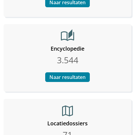
Naar resultaten
auto_stories
Encyclopedie
3.544
Naar resultaten
map
Locatiedossiers
71