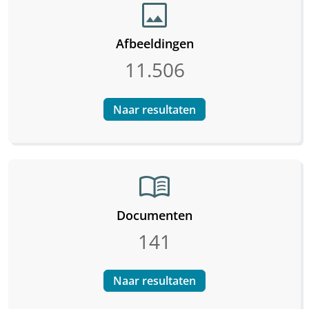
image
Afbeeldingen
11.506
Naar resultaten
menu_book
Documenten
141
Naar resultaten