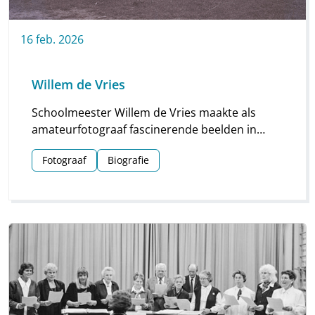
16
feb.
2026
Willem de Vries
Schoolmeester Willem de Vries maakte als
amateurfotograaf fascinerende beelden in
Linde en omgeving. Groepsfoto’s van
Fotograaf
Biografie
schoolkinderen, portretten en beelden van
natuur en platteland vormen deze unieke
collectie.