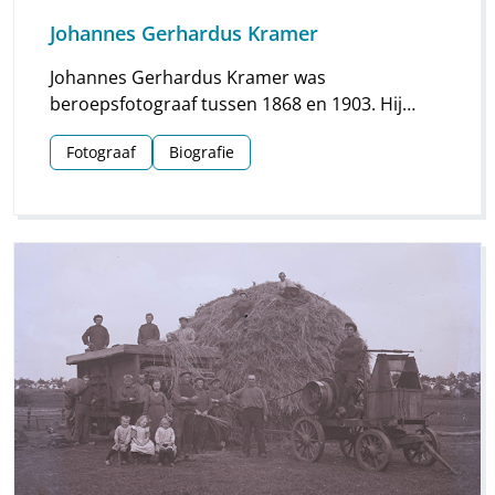
Johannes Gerhardus Kramer
Johannes Gerhardus Kramer was
beroepsfotograaf tussen 1868 en 1903. Hij
maakte vooral foto’s in Groningen, maar hij
Fotograaf
Biografie
streek ook meermaals neer in Drenthe. Vooral
voor Assen en Meppel heeft hij waardevol
materiaal nagelaten.