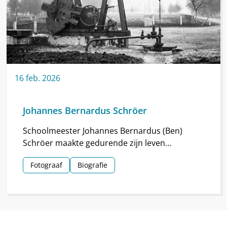
16
feb.
2026
Johannes Bernardus Schröer
Schoolmeester Johannes Bernardus (Ben)
Schröer maakte gedurende zijn leven
haarscherpe foto’s in en om Nieuw-
Fotograaf
Biografie
Schoonebeek.