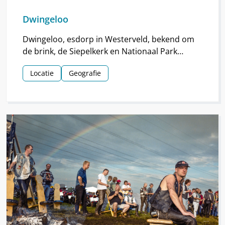
Dwingeloo
Dwingeloo, esdorp in Westerveld, bekend om
de brink, de Siepelkerk en Nationaal Park
Dwingelderveld. Het dorp ontstond rond de
Locatie
Geografie
middeleeuwen.