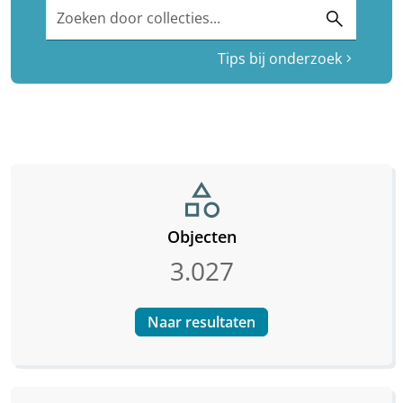
Zoeken door collecties...
search
Tips bij onderzoek
chevron_right
category
Objecten
3.027
Naar resultaten