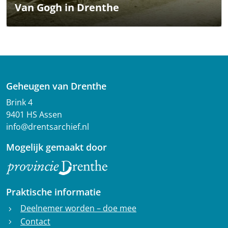
Van Gogh in Drenthe
Geheugen van Drenthe
Brink 4
9401 HS Assen
info@drentsarchief.nl
Mogelijk gemaakt door
Praktische informatie
Deelnemer worden – doe mee
chevron_right
Contact
chevron_right