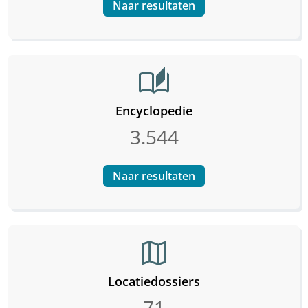
Naar resultaten
auto_stories
Encyclopedie
3.544
Naar resultaten
map
Locatiedossiers
71