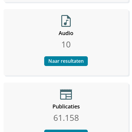
audio_file
Audio
10
Naar resultaten
newspaper
Publicaties
61.158