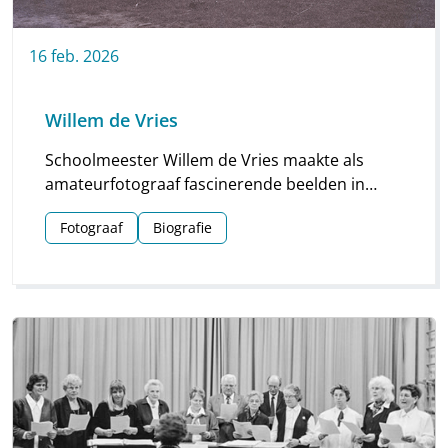
16
feb.
2026
Willem de Vries
Schoolmeester Willem de Vries maakte als
amateurfotograaf fascinerende beelden in
Linde en omgeving. Groepsfoto’s van
Fotograaf
Biografie
schoolkinderen, portretten en beelden van
natuur en platteland vormen deze unieke
collectie.