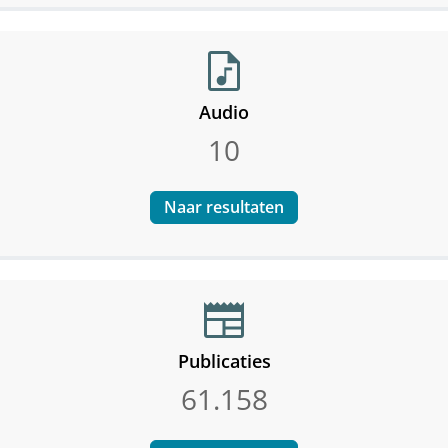
audio_file
Audio
10
Naar resultaten
newspaper
Publicaties
61.158