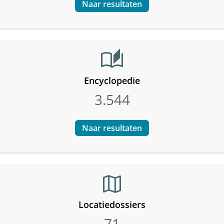
Naar resultaten
auto_stories
Encyclopedie
3.544
Naar resultaten
map
Locatiedossiers
71