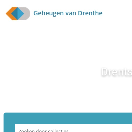
Skip to main content
Drents
Zoeken door collecties...