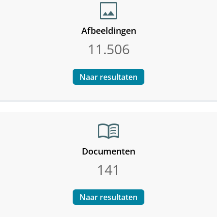
image
Afbeeldingen
11.506
Naar resultaten
menu_book
Documenten
141
Naar resultaten