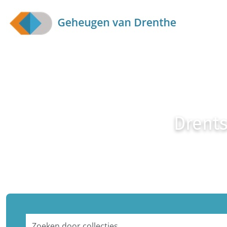
Skip to main content
Drents
Zoeken door collecties...