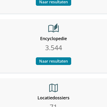
Naar resultaten
auto_stories
Encyclopedie
3.544
Naar resultaten
map
Locatiedossiers
71