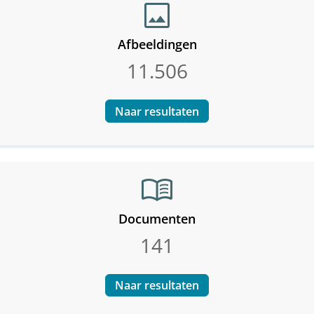
image
Afbeeldingen
11.506
Naar resultaten
menu_book
Documenten
141
Naar resultaten