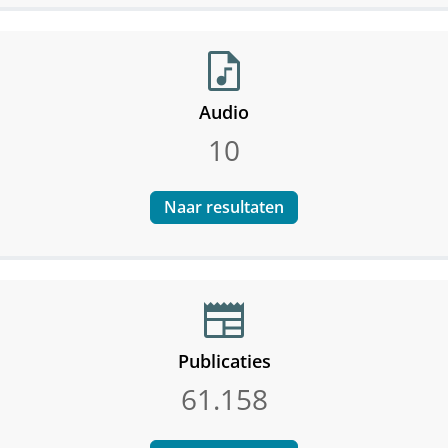
audio_file
Audio
10
Naar resultaten
newspaper
Publicaties
61.158