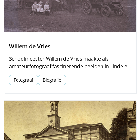
Willem de Vries
Schoolmeester Willem de Vries maakte als
amateurfotograaf fascinerende beelden in Linde en
omgeving. Groepsfoto’s van schoolkinderen,
Fotograaf
Biografie
portretten en beelden van natuur en platteland
vormen deze unieke collectie.