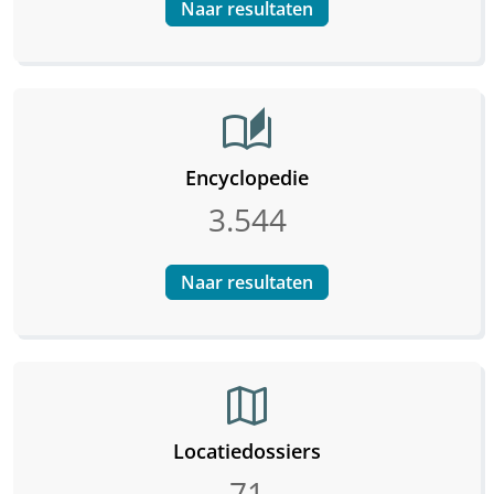
Naar resultaten
auto_stories
Encyclopedie
3.544
Naar resultaten
map
Locatiedossiers
71