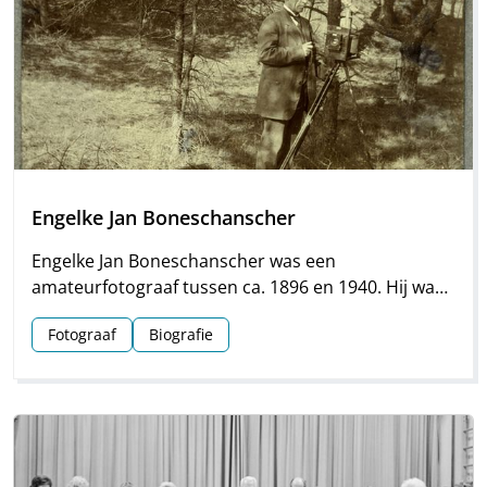
Engelke Jan Boneschanscher
Engelke Jan Boneschanscher was een
amateurfotograaf tussen ca. 1896 en 1940. Hij was
tot 1923 actief als schoolhoofd in Dwingeloo en
Fotograaf
Biografie
maakte in die tijd vele mooie foto’s in en om het
Drentse dorp.