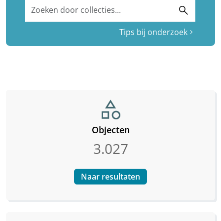
Zoeken door collecties...
search
Tips bij onderzoek
chevron_right
category
Objecten
3.027
Naar resultaten