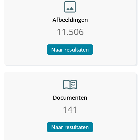
image
Afbeeldingen
11.506
Naar resultaten
menu_book
Documenten
141
Naar resultaten