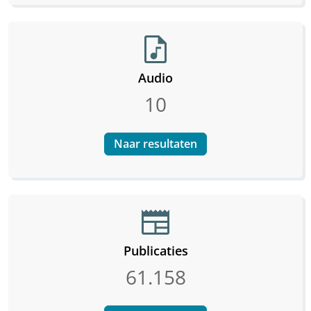
audio_file
Audio
10
Naar resultaten
newspaper
Publicaties
61.158