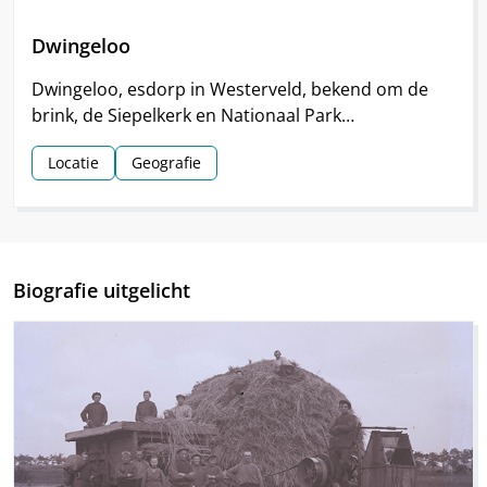
Dwingeloo
Dwingeloo, esdorp in Westerveld, bekend om de
brink, de Siepelkerk en Nationaal Park
Dwingelderveld. Het dorp ontstond rond de
Locatie
Geografie
middeleeuwen.
Biografie uitgelicht