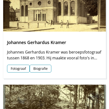
Johannes Gerhardus Kramer
Johannes Gerhardus Kramer was beroepsfotograaf
tussen 1868 en 1903. Hij maakte vooral foto’s in
Groningen, maar hij streek ook meermaals neer in
Fotograaf
Biografie
Drenthe. Vooral voor Assen en Meppel heeft hij
waardevol materiaal nagelaten.