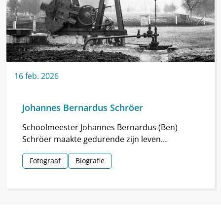
16
feb.
2026
Johannes Bernardus Schröer
Schoolmeester Johannes Bernardus (Ben)
Schröer maakte gedurende zijn leven
haarscherpe foto’s in en om Nieuw-
Fotograaf
Biografie
Schoonebeek.