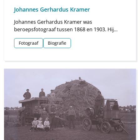
Johannes Gerhardus Kramer
Johannes Gerhardus Kramer was
beroepsfotograaf tussen 1868 en 1903. Hij
maakte vooral foto’s in Groningen, maar hij
Fotograaf
Biografie
streek ook meermaals neer in Drenthe. Vooral
voor Assen en Meppel heeft hij waardevol
materiaal nagelaten.