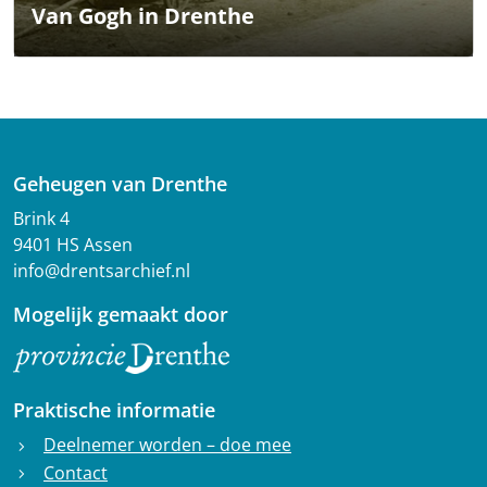
Van Gogh in Drenthe
Geheugen van Drenthe
Brink 4
9401 HS Assen
info@drentsarchief.nl
Mogelijk gemaakt door
Praktische informatie
Deelnemer worden – doe mee
chevron_right
Contact
chevron_right