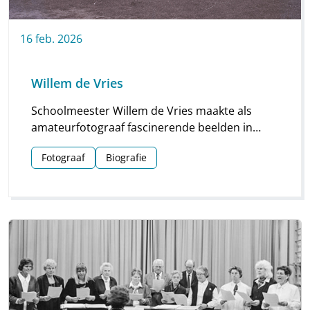
16
feb.
2026
Willem de Vries
Schoolmeester Willem de Vries maakte als
amateurfotograaf fascinerende beelden in
Linde en omgeving. Groepsfoto’s van
Fotograaf
Biografie
schoolkinderen, portretten en beelden van
natuur en platteland vormen deze unieke
collectie.