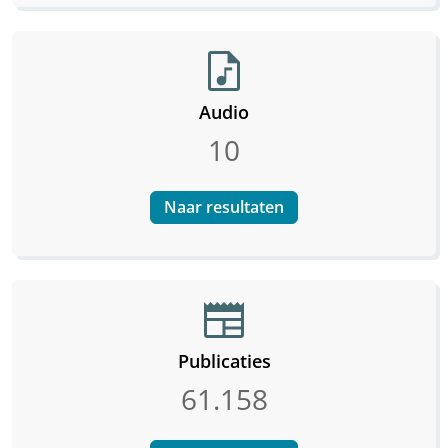
audio_file
Audio
10
Naar resultaten
newspaper
Publicaties
61.158