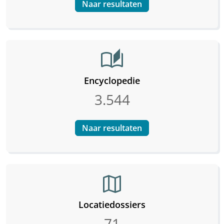
Naar resultaten
auto_stories
Encyclopedie
3.544
Naar resultaten
map
Locatiedossiers
71