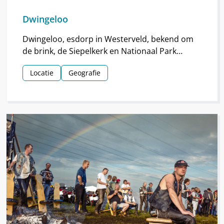
Dwingeloo
Dwingeloo, esdorp in Westerveld, bekend om
de brink, de Siepelkerk en Nationaal Park
Dwingelderveld. Het dorp ontstond rond de
Locatie
Geografie
middeleeuwen.