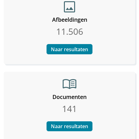
image
Afbeeldingen
11.506
Naar resultaten
menu_book
Documenten
141
Naar resultaten