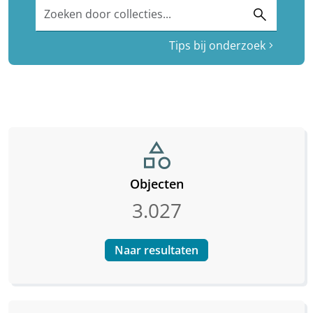
Zoeken door collecties...
search
Tips bij onderzoek
chevron_right
category
Objecten
3.027
Naar resultaten