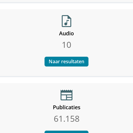
audio_file
Audio
10
Naar resultaten
newspaper
Publicaties
61.158