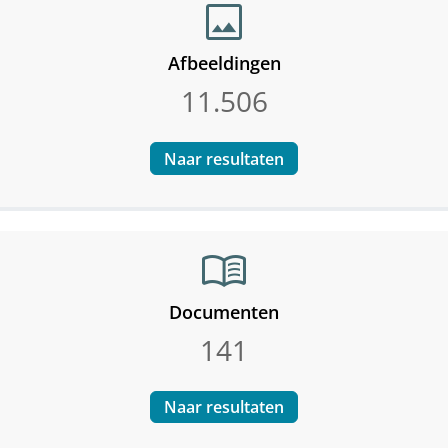
image
Afbeeldingen
11.506
Naar resultaten
menu_book
Documenten
141
Naar resultaten