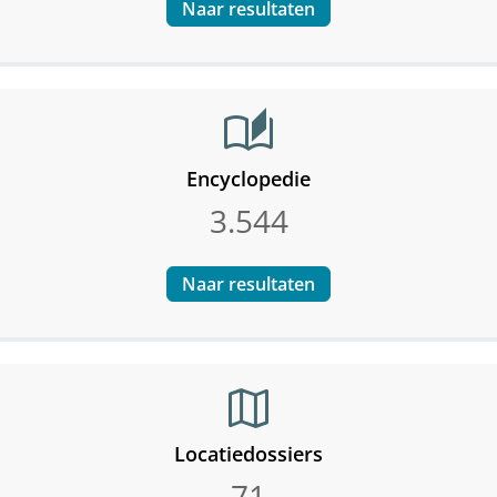
Naar resultaten
auto_stories
Encyclopedie
3.544
Naar resultaten
map
Locatiedossiers
71