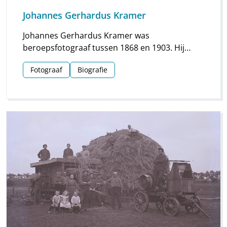
Johannes Gerhardus Kramer
Johannes Gerhardus Kramer was
beroepsfotograaf tussen 1868 en 1903. Hij
maakte vooral foto’s in Groningen, maar hij
Fotograaf
Biografie
streek ook meermaals neer in Drenthe. Vooral
voor Assen en Meppel heeft hij waardevol
materiaal nagelaten.