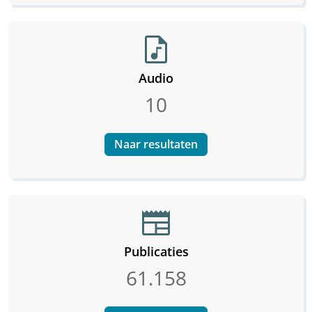
audio_file
Audio
10
Naar resultaten
newspaper
Publicaties
61.158