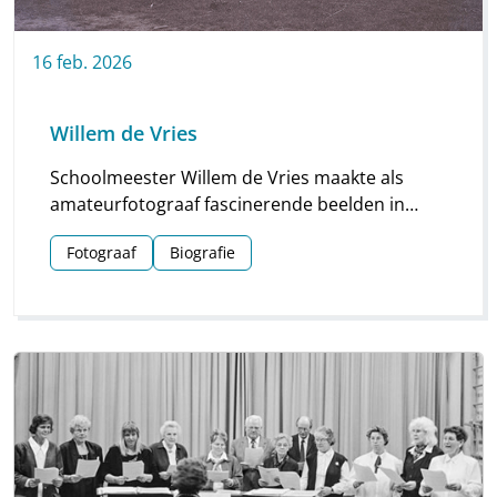
16
feb.
2026
Willem de Vries
Schoolmeester Willem de Vries maakte als
amateurfotograaf fascinerende beelden in
Linde en omgeving. Groepsfoto’s van
Fotograaf
Biografie
schoolkinderen, portretten en beelden van
natuur en platteland vormen deze unieke
collectie.