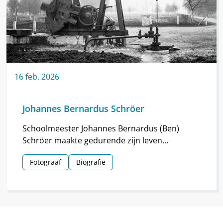
16
feb.
2026
Johannes Bernardus Schröer
Schoolmeester Johannes Bernardus (Ben)
Schröer maakte gedurende zijn leven
haarscherpe foto’s in en om Nieuw-
Fotograaf
Biografie
Schoonebeek.