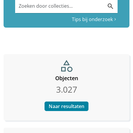
Zoeken door collecties...
search
Tips bij onderzoek
chevron_right
category
Objecten
3.027
Naar resultaten