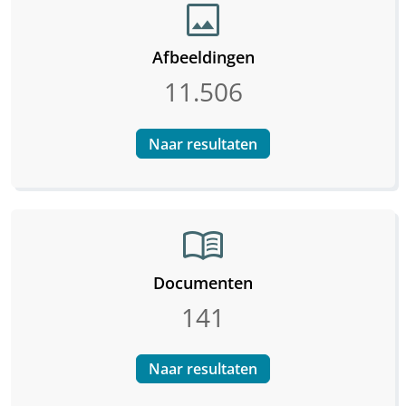
image
Afbeeldingen
11.506
Naar resultaten
menu_book
Documenten
141
Naar resultaten