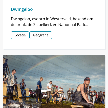
Dwingeloo
Dwingeloo, esdorp in Westerveld, bekend om
de brink, de Siepelkerk en Nationaal Park
Dwingelderveld. Het dorp ontstond rond de
Locatie
Geografie
middeleeuwen.