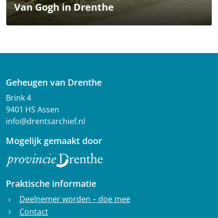
Van Gogh in Drenthe
Geheugen van Drenthe
Brink 4
9401 HS Assen
info@drentsarchief.nl
Mogelijk gemaakt door
Praktische informatie
Deelnemer worden – doe mee
chevron_right
Contact
chevron_right