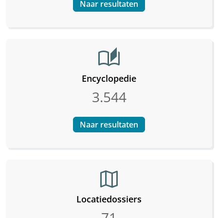
Naar resultaten
auto_stories
Encyclopedie
3.544
Naar resultaten
map
Locatiedossiers
71