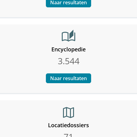
Naar resultaten
auto_stories
Encyclopedie
3.544
Naar resultaten
map
Locatiedossiers
71