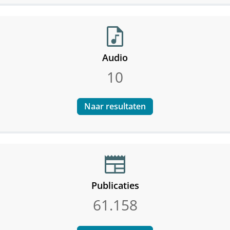
audio_file
Audio
10
Naar resultaten
newspaper
Publicaties
61.158