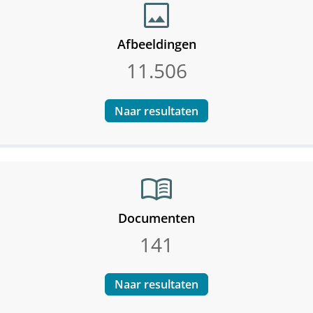
image
Afbeeldingen
11.506
Naar resultaten
menu_book
Documenten
141
Naar resultaten