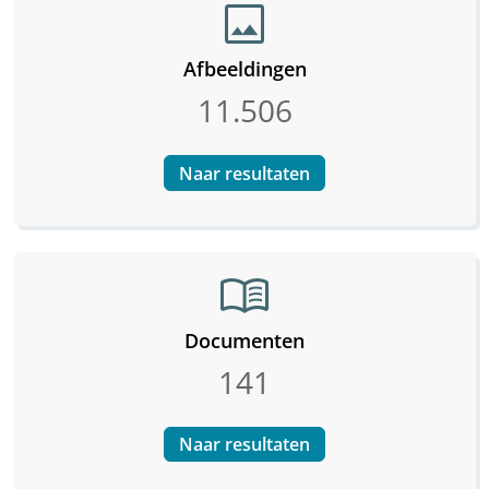
image
Afbeeldingen
11.506
Naar resultaten
menu_book
Documenten
141
Naar resultaten