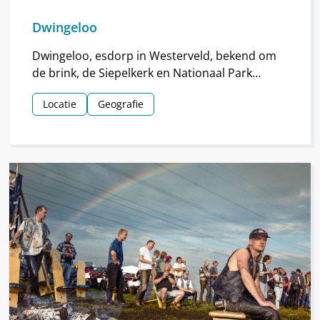
Dwingeloo
Dwingeloo, esdorp in Westerveld, bekend om
de brink, de Siepelkerk en Nationaal Park
Dwingelderveld. Het dorp ontstond rond de
Locatie
Geografie
middeleeuwen.