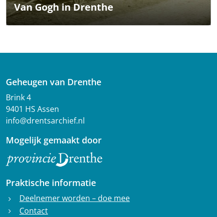
Van Gogh in Drenthe
Geheugen van Drenthe
Brink 4
9401 HS Assen
info@drentsarchief.nl
Mogelijk gemaakt door
Praktische informatie
Deelnemer worden – doe mee
chevron_right
Contact
chevron_right