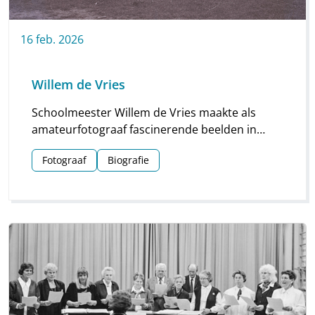
16
feb.
2026
Willem de Vries
Schoolmeester Willem de Vries maakte als
amateurfotograaf fascinerende beelden in
Linde en omgeving. Groepsfoto’s van
Fotograaf
Biografie
schoolkinderen, portretten en beelden van
natuur en platteland vormen deze unieke
collectie.