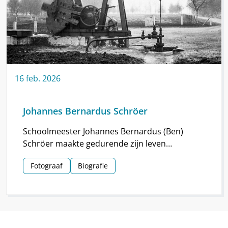
16
feb.
2026
Johannes Bernardus Schröer
Schoolmeester Johannes Bernardus (Ben)
Schröer maakte gedurende zijn leven
haarscherpe foto’s in en om Nieuw-
Fotograaf
Biografie
Schoonebeek.