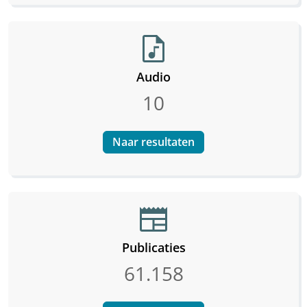
audio_file
Audio
10
Naar resultaten
newspaper
Publicaties
61.158