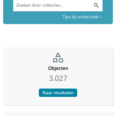
Zoeken door collecties...
search
Tips bij onderzoek
chevron_right
category
Objecten
3.027
Naar resultaten