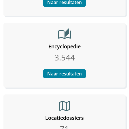
Naar resultaten
auto_stories
Encyclopedie
3.544
Naar resultaten
map
Locatiedossiers
71