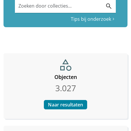
Zoeken door collecties...
search
Tips bij onderzoek
chevron_right
category
Objecten
3.027
Naar resultaten