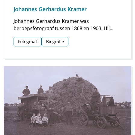
Johannes Gerhardus Kramer
Johannes Gerhardus Kramer was
beroepsfotograaf tussen 1868 en 1903. Hij
maakte vooral foto’s in Groningen, maar hij
Fotograaf
Biografie
streek ook meermaals neer in Drenthe. Vooral
voor Assen en Meppel heeft hij waardevol
materiaal nagelaten.