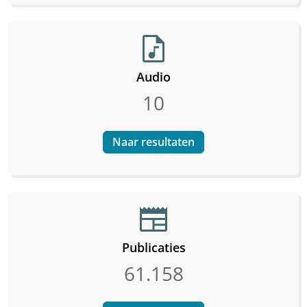
audio_file
Audio
10
Naar resultaten
newspaper
Publicaties
61.158