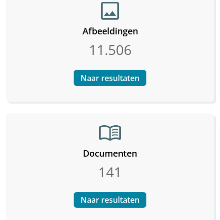
image
Afbeeldingen
11.506
Naar resultaten
menu_book
Documenten
141
Naar resultaten