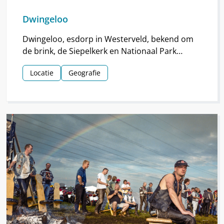
Dwingeloo
Dwingeloo, esdorp in Westerveld, bekend om
de brink, de Siepelkerk en Nationaal Park
Dwingelderveld. Het dorp ontstond rond de
Locatie
Geografie
middeleeuwen.