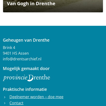
Van Gogh in Drenthe
Geheugen van Drenthe
Brink 4
9401 HS Assen
info@drentsarchief.nl
Mogelijk gemaakt door
Praktische informatie
Deelnemer worden – doe mee
chevron_right
Contact
chevron_right