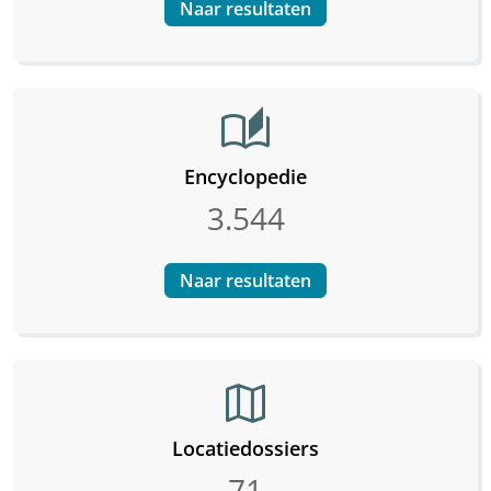
Naar resultaten
auto_stories
Encyclopedie
3.544
Naar resultaten
map
Locatiedossiers
71