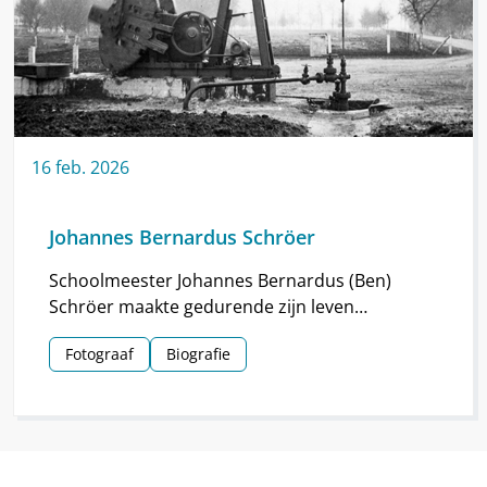
16
feb.
2026
Johannes Bernardus Schröer
Schoolmeester Johannes Bernardus (Ben)
Schröer maakte gedurende zijn leven
haarscherpe foto’s in en om Nieuw-
Fotograaf
Biografie
Schoonebeek.