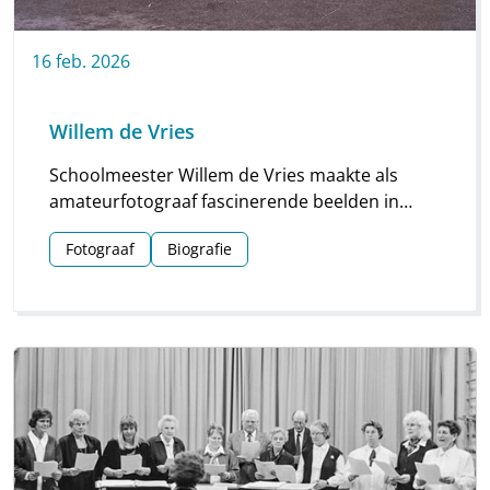
16
feb.
2026
Willem de Vries
Schoolmeester Willem de Vries maakte als
amateurfotograaf fascinerende beelden in
Linde en omgeving. Groepsfoto’s van
Fotograaf
Biografie
schoolkinderen, portretten en beelden van
natuur en platteland vormen deze unieke
collectie.