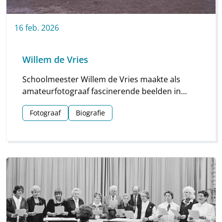
16
feb.
2026
Willem de Vries
Schoolmeester Willem de Vries maakte als
amateurfotograaf fascinerende beelden in
Linde en omgeving. Groepsfoto’s van
Fotograaf
Biografie
schoolkinderen, portretten en beelden van
natuur en platteland vormen deze unieke
collectie.