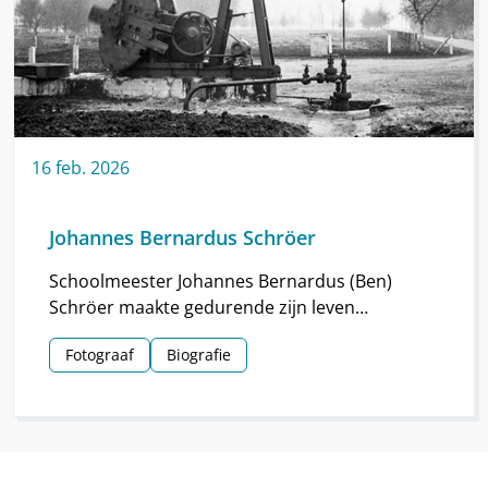
16
feb.
2026
Johannes Bernardus Schröer
Schoolmeester Johannes Bernardus (Ben)
Schröer maakte gedurende zijn leven
haarscherpe foto’s in en om Nieuw-
Fotograaf
Biografie
Schoonebeek.