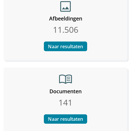
image
Afbeeldingen
11.506
Naar resultaten
menu_book
Documenten
141
Naar resultaten