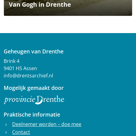
Van Gogh in Drenthe
Geheugen van Drenthe
Brink 4
9401 HS Assen
info@drentsarchief.nl
Mogelijk gemaakt door
Praktische informatie
Deelnemer worden – doe mee
chevron_right
Contact
chevron_right