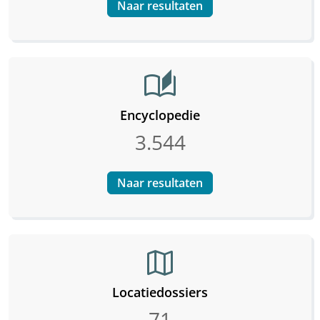
Naar resultaten
auto_stories
Encyclopedie
3.544
Naar resultaten
map
Locatiedossiers
71