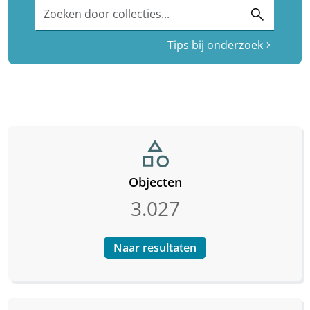
Zoeken door collecties...
search
Tips bij onderzoek
chevron_right
category
Objecten
3.027
Naar resultaten