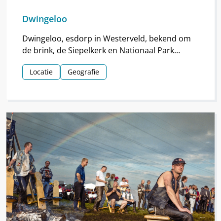
Dwingeloo
Dwingeloo, esdorp in Westerveld, bekend om
de brink, de Siepelkerk en Nationaal Park
Dwingelderveld. Het dorp ontstond rond de
Locatie
Geografie
middeleeuwen.