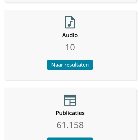
audio_file
Audio
10
Naar resultaten
newspaper
Publicaties
61.158