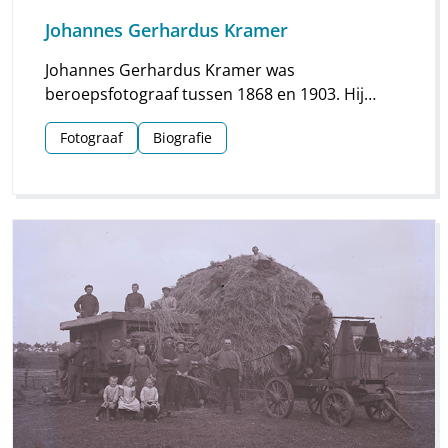
Johannes Gerhardus Kramer
Johannes Gerhardus Kramer was
beroepsfotograaf tussen 1868 en 1903. Hij
maakte vooral foto’s in Groningen, maar hij
Fotograaf
Biografie
streek ook meermaals neer in Drenthe. Vooral
voor Assen en Meppel heeft hij waardevol
materiaal nagelaten.