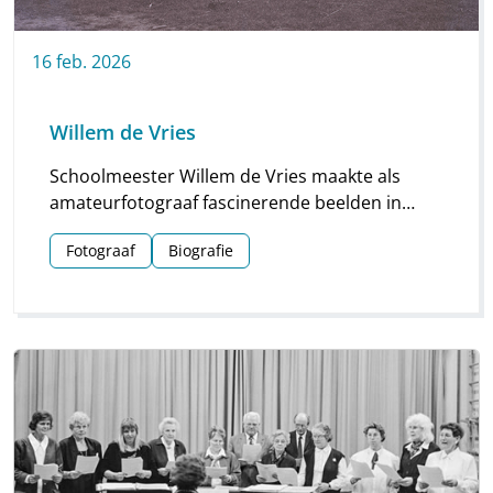
16
feb.
2026
Willem de Vries
Schoolmeester Willem de Vries maakte als
amateurfotograaf fascinerende beelden in
Linde en omgeving. Groepsfoto’s van
Fotograaf
Biografie
schoolkinderen, portretten en beelden van
natuur en platteland vormen deze unieke
collectie.