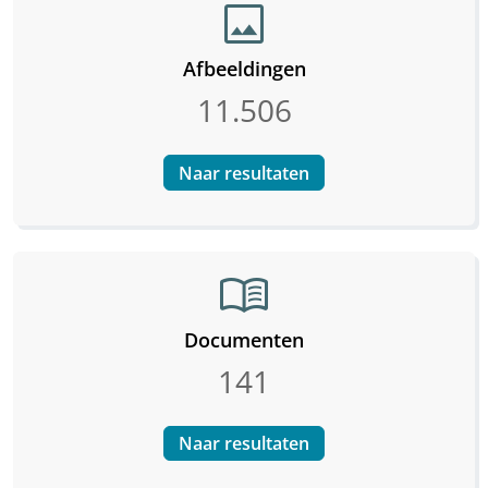
image
Afbeeldingen
11.506
Naar resultaten
menu_book
Documenten
141
Naar resultaten