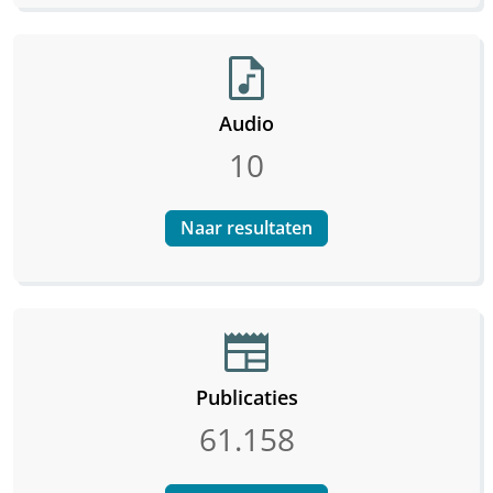
audio_file
Audio
10
Naar resultaten
newspaper
Publicaties
61.158