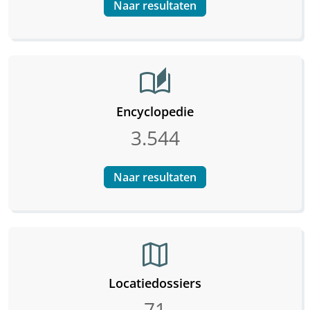
Naar resultaten
auto_stories
Encyclopedie
3.544
Naar resultaten
map
Locatiedossiers
71