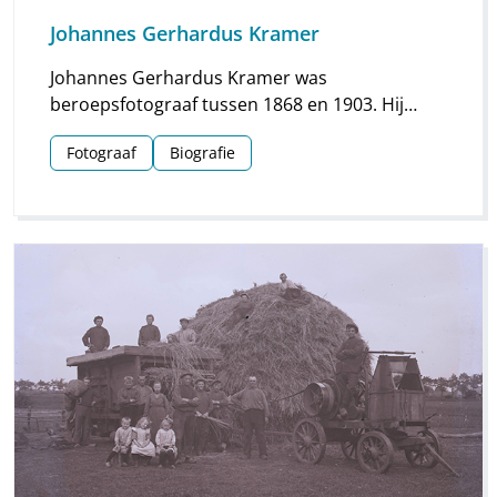
Johannes Gerhardus Kramer
Johannes Gerhardus Kramer was
beroepsfotograaf tussen 1868 en 1903. Hij
maakte vooral foto’s in Groningen, maar hij
Fotograaf
Biografie
streek ook meermaals neer in Drenthe. Vooral
voor Assen en Meppel heeft hij waardevol
materiaal nagelaten.