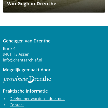
Van Gogh in Drenthe
Geheugen van Drenthe
Brink 4
9401 HS Assen
info@drentsarchief.nl
Mogelijk gemaakt door
Praktische informatie
Deelnemer worden – doe mee
chevron_right
Contact
chevron_right