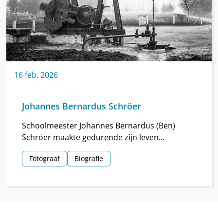
16
feb.
2026
Johannes Bernardus Schröer
Schoolmeester Johannes Bernardus (Ben)
Schröer maakte gedurende zijn leven
haarscherpe foto’s in en om Nieuw-
Fotograaf
Biografie
Schoonebeek.