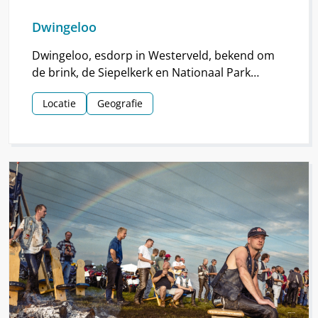
Dwingeloo
Dwingeloo, esdorp in Westerveld, bekend om
de brink, de Siepelkerk en Nationaal Park
Dwingelderveld. Het dorp ontstond rond de
Locatie
Geografie
middeleeuwen.