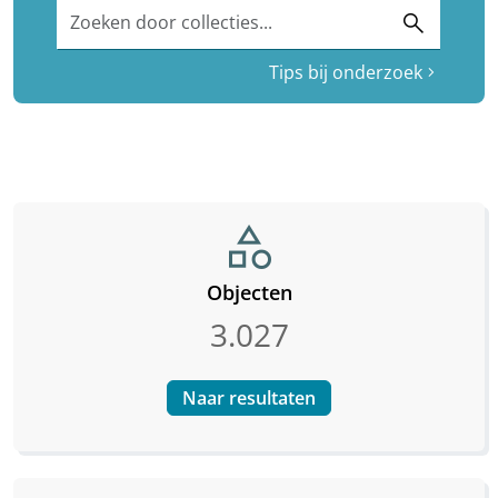
Zoeken door collecties...
search
Tips bij onderzoek
chevron_right
category
Objecten
3.027
Naar resultaten