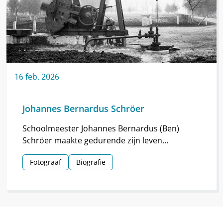
16
feb.
2026
Johannes Bernardus Schröer
Schoolmeester Johannes Bernardus (Ben)
Schröer maakte gedurende zijn leven
haarscherpe foto’s in en om Nieuw-
Fotograaf
Biografie
Schoonebeek.