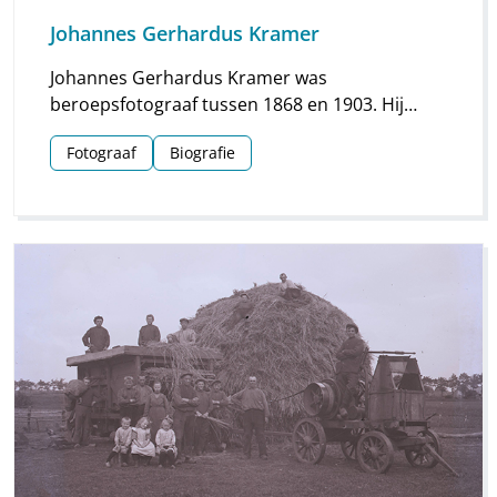
Johannes Gerhardus Kramer
Johannes Gerhardus Kramer was
beroepsfotograaf tussen 1868 en 1903. Hij
maakte vooral foto’s in Groningen, maar hij
Fotograaf
Biografie
streek ook meermaals neer in Drenthe. Vooral
voor Assen en Meppel heeft hij waardevol
materiaal nagelaten.