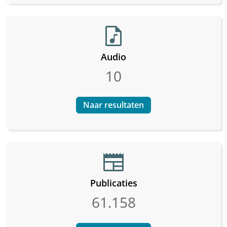
audio_file
Audio
10
Naar resultaten
newspaper
Publicaties
61.158