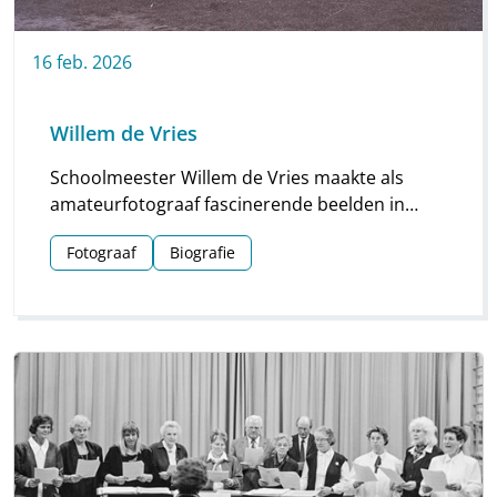
16
feb.
2026
Willem de Vries
Schoolmeester Willem de Vries maakte als
amateurfotograaf fascinerende beelden in
Linde en omgeving. Groepsfoto’s van
Fotograaf
Biografie
schoolkinderen, portretten en beelden van
natuur en platteland vormen deze unieke
collectie.