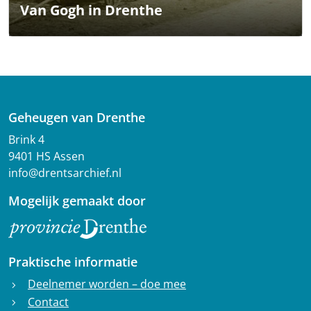
Van Gogh in Drenthe
Geheugen van Drenthe
Brink 4
9401 HS Assen
info@drentsarchief.nl
Mogelijk gemaakt door
Praktische informatie
Deelnemer worden – doe mee
chevron_right
Contact
chevron_right