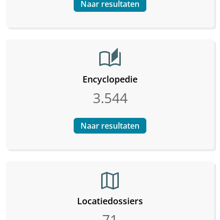
Naar resultaten
auto_stories
Encyclopedie
3.544
Naar resultaten
map
Locatiedossiers
71