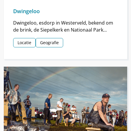
Dwingeloo
Dwingeloo, esdorp in Westerveld, bekend om
de brink, de Siepelkerk en Nationaal Park
Dwingelderveld. Het dorp ontstond rond de
Locatie
Geografie
middeleeuwen.