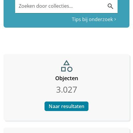
Zoeken door collecties...
search
Tips bij onderzoek
chevron_right
category
Objecten
3.027
Naar resultaten