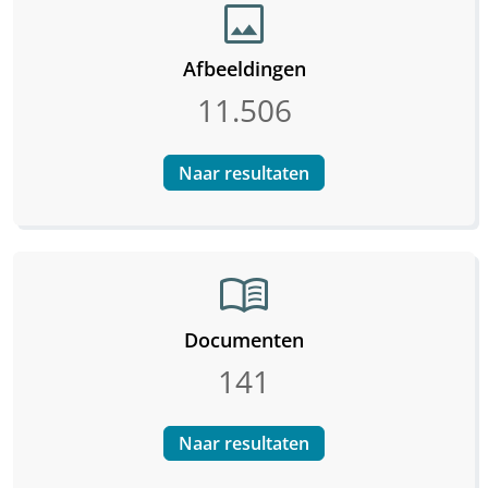
image
Afbeeldingen
11.506
Naar resultaten
menu_book
Documenten
141
Naar resultaten