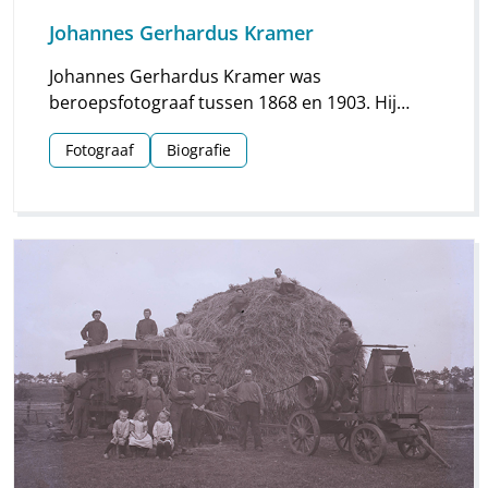
Johannes Gerhardus Kramer
Johannes Gerhardus Kramer was
beroepsfotograaf tussen 1868 en 1903. Hij
maakte vooral foto’s in Groningen, maar hij
Fotograaf
Biografie
streek ook meermaals neer in Drenthe. Vooral
voor Assen en Meppel heeft hij waardevol
materiaal nagelaten.