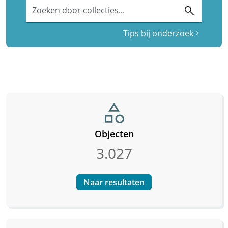
Zoeken door collecties...
search
Tips bij onderzoek
chevron_right
category
Objecten
3.027
Naar resultaten