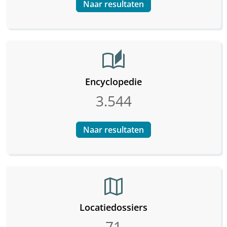
Naar resultaten
auto_stories
Encyclopedie
3.544
Naar resultaten
map
Locatiedossiers
71