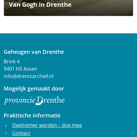
Van Gogh in Drenthe
Geheugen van Drenthe
Brink 4
9401 HS Assen
info@drentsarchief.nl
Mogelijk gemaakt door
Praktische informatie
Deelnemer worden – doe mee
chevron_right
Contact
chevron_right