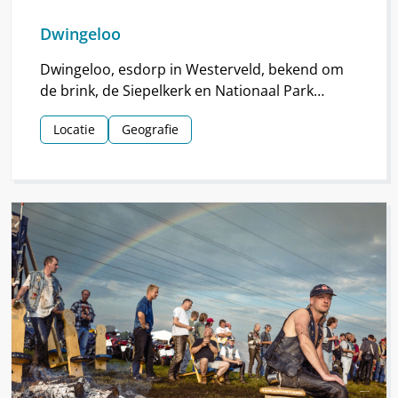
Dwingeloo
Dwingeloo, esdorp in Westerveld, bekend om
de brink, de Siepelkerk en Nationaal Park
Dwingelderveld. Het dorp ontstond rond de
Locatie
Geografie
middeleeuwen.