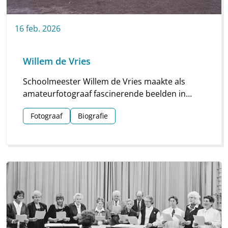
16
feb.
2026
Willem de Vries
Schoolmeester Willem de Vries maakte als
amateurfotograaf fascinerende beelden in
Linde en omgeving. Groepsfoto’s van
Fotograaf
Biografie
schoolkinderen, portretten en beelden van
natuur en platteland vormen deze unieke
collectie.