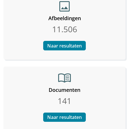
image
Afbeeldingen
11.506
Naar resultaten
menu_book
Documenten
141
Naar resultaten