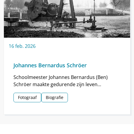
16
feb.
2026
Johannes Bernardus Schröer
Schoolmeester Johannes Bernardus (Ben)
Schröer maakte gedurende zijn leven
haarscherpe foto’s in en om Nieuw-
Fotograaf
Biografie
Schoonebeek.