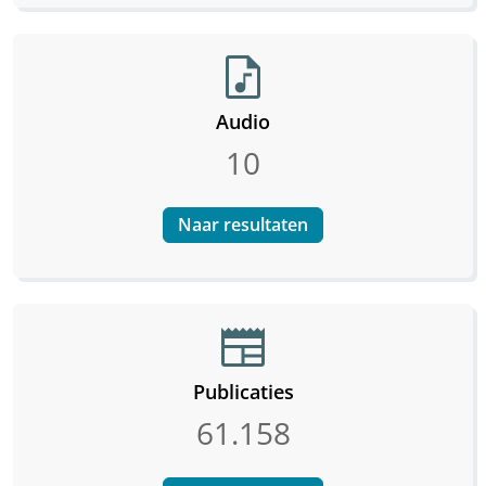
audio_file
Audio
10
Naar resultaten
newspaper
Publicaties
61.158