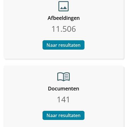
image
Afbeeldingen
11.506
Naar resultaten
menu_book
Documenten
141
Naar resultaten