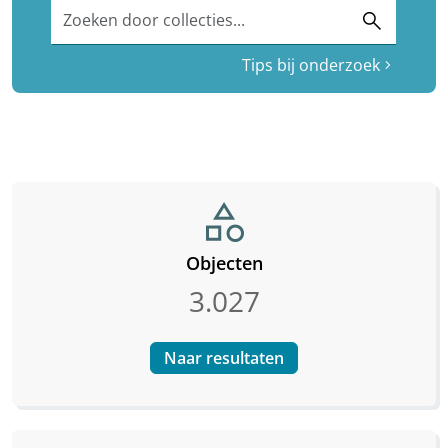
Zoeken door collecties...
search
Tips bij onderzoek
chevron_right
category
Objecten
3.027
Naar resultaten