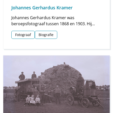
Johannes Gerhardus Kramer
Johannes Gerhardus Kramer was
beroepsfotograaf tussen 1868 en 1903. Hij
maakte vooral foto’s in Groningen, maar hij
Fotograaf
Biografie
streek ook meermaals neer in Drenthe. Vooral
voor Assen en Meppel heeft hij waardevol
materiaal nagelaten.