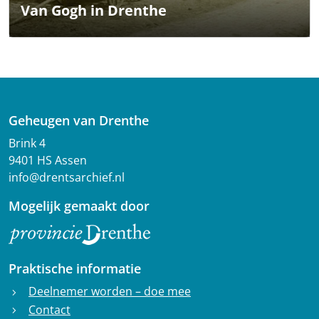
Van Gogh in Drenthe
Geheugen van Drenthe
Brink 4
9401 HS Assen
info@drentsarchief.nl
Mogelijk gemaakt door
Praktische informatie
Deelnemer worden – doe mee
chevron_right
Contact
chevron_right