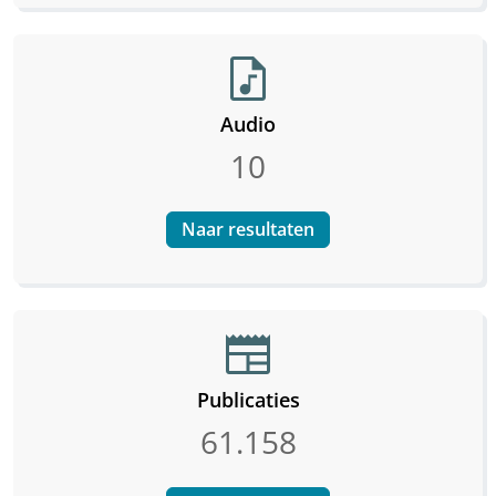
audio_file
Audio
10
Naar resultaten
newspaper
Publicaties
61.158