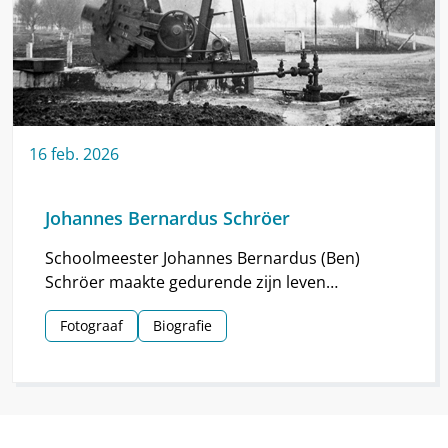
16
feb.
2026
Johannes Bernardus Schröer
Schoolmeester Johannes Bernardus (Ben)
Schröer maakte gedurende zijn leven
haarscherpe foto’s in en om Nieuw-
Fotograaf
Biografie
Schoonebeek.