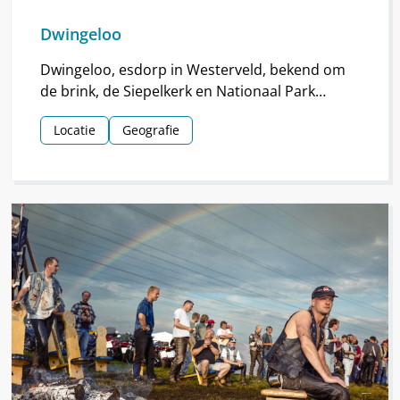
Dwingeloo
Dwingeloo, esdorp in Westerveld, bekend om
de brink, de Siepelkerk en Nationaal Park
Dwingelderveld. Het dorp ontstond rond de
Locatie
Geografie
middeleeuwen.