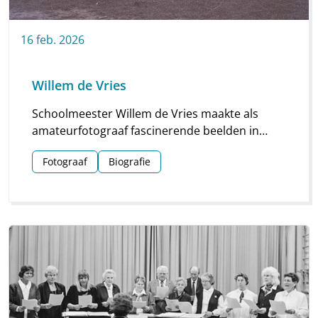
16
feb.
2026
Willem de Vries
Schoolmeester Willem de Vries maakte als
amateurfotograaf fascinerende beelden in
Linde en omgeving. Groepsfoto’s van
Fotograaf
Biografie
schoolkinderen, portretten en beelden van
natuur en platteland vormen deze unieke
collectie.