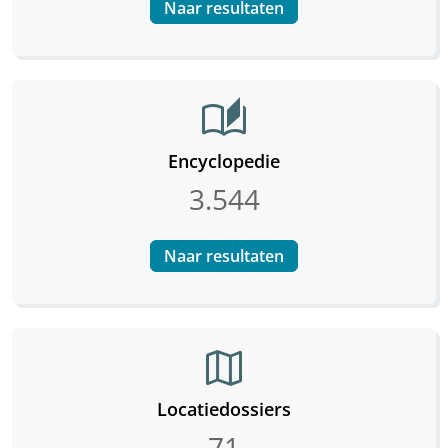
Naar resultaten
auto_stories
Encyclopedie
3.544
Naar resultaten
map
Locatiedossiers
71