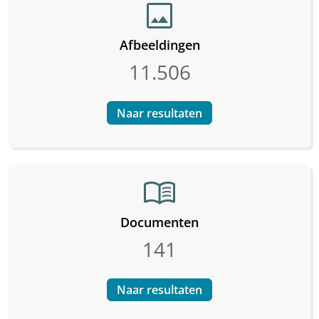
image
Afbeeldingen
11.506
Naar resultaten
menu_book
Documenten
141
Naar resultaten