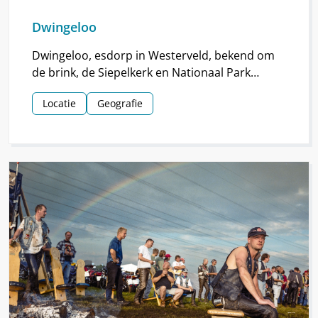
Dwingeloo
Dwingeloo, esdorp in Westerveld, bekend om
de brink, de Siepelkerk en Nationaal Park
Dwingelderveld. Het dorp ontstond rond de
Locatie
Geografie
middeleeuwen.