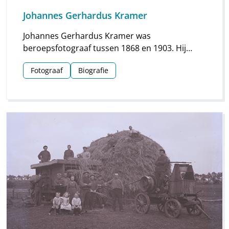
Johannes Gerhardus Kramer
Johannes Gerhardus Kramer was
beroepsfotograaf tussen 1868 en 1903. Hij
maakte vooral foto’s in Groningen, maar hij
Fotograaf
Biografie
streek ook meermaals neer in Drenthe. Vooral
voor Assen en Meppel heeft hij waardevol
materiaal nagelaten.