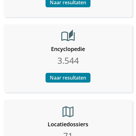
Naar resultaten
auto_stories
Encyclopedie
3.544
Naar resultaten
map
Locatiedossiers
71