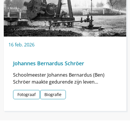
16
feb.
2026
Johannes Bernardus Schröer
Schoolmeester Johannes Bernardus (Ben)
Schröer maakte gedurende zijn leven
haarscherpe foto’s in en om Nieuw-
Fotograaf
Biografie
Schoonebeek.