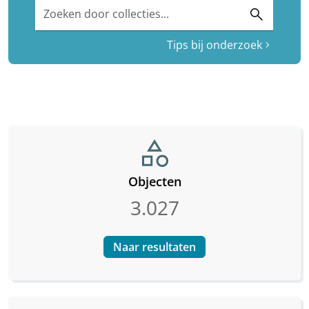
Zoeken door collecties...
search
Tips bij onderzoek
chevron_right
category
Objecten
3.027
Naar resultaten