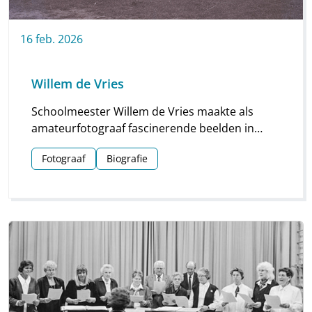
16
feb.
2026
Willem de Vries
Schoolmeester Willem de Vries maakte als
amateurfotograaf fascinerende beelden in
Linde en omgeving. Groepsfoto’s van
Fotograaf
Biografie
schoolkinderen, portretten en beelden van
natuur en platteland vormen deze unieke
collectie.