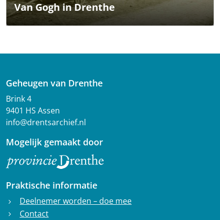
Van Gogh in Drenthe
Geheugen van Drenthe
Brink 4
9401 HS Assen
info@drentsarchief.nl
Mogelijk gemaakt door
Praktische informatie
Deelnemer worden – doe mee
chevron_right
Contact
chevron_right