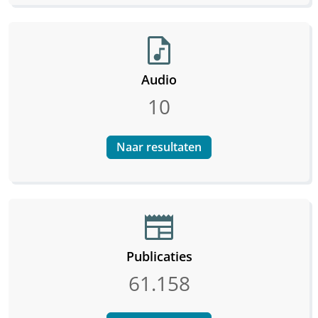
audio_file
Audio
10
Naar resultaten
newspaper
Publicaties
61.158