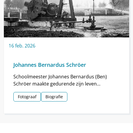
16
feb.
2026
Johannes Bernardus Schröer
Schoolmeester Johannes Bernardus (Ben)
Schröer maakte gedurende zijn leven
haarscherpe foto’s in en om Nieuw-
Fotograaf
Biografie
Schoonebeek.