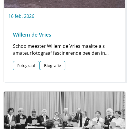
16
feb.
2026
Willem de Vries
Schoolmeester Willem de Vries maakte als
amateurfotograaf fascinerende beelden in
Linde en omgeving. Groepsfoto’s van
Fotograaf
Biografie
schoolkinderen, portretten en beelden van
natuur en platteland vormen deze unieke
collectie.