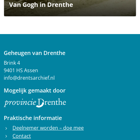
Van Gogh in Drenthe
Geheugen van Drenthe
Brink 4
9401 HS Assen
info@drentsarchief.nl
Mogelijk gemaakt door
Praktische informatie
Deelnemer worden – doe mee
chevron_right
Contact
chevron_right