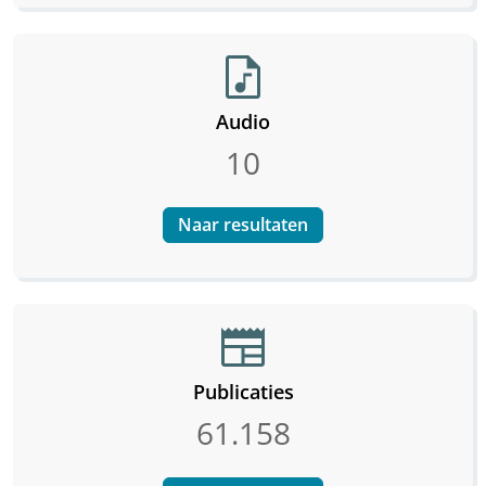
audio_file
Audio
10
Naar resultaten
newspaper
Publicaties
61.158