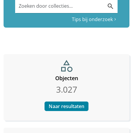
Zoeken door collecties...
search
Tips bij onderzoek
chevron_right
category
Objecten
3.027
Naar resultaten