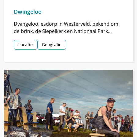
Dwingeloo
Dwingeloo, esdorp in Westerveld, bekend om
de brink, de Siepelkerk en Nationaal Park
Dwingelderveld. Het dorp ontstond rond de
Locatie
Geografie
middeleeuwen.