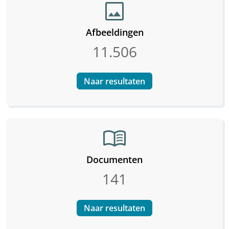
image
Afbeeldingen
11.506
Naar resultaten
menu_book
Documenten
141
Naar resultaten