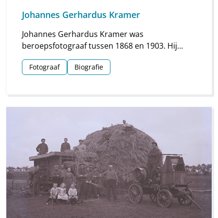
Johannes Gerhardus Kramer
Johannes Gerhardus Kramer was
beroepsfotograaf tussen 1868 en 1903. Hij
maakte vooral foto’s in Groningen, maar hij
Fotograaf
Biografie
streek ook meermaals neer in Drenthe. Vooral
voor Assen en Meppel heeft hij waardevol
materiaal nagelaten.