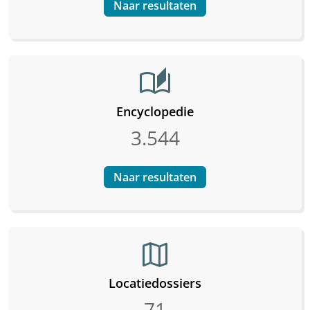
Naar resultaten
auto_stories
Encyclopedie
3.544
Naar resultaten
map
Locatiedossiers
71