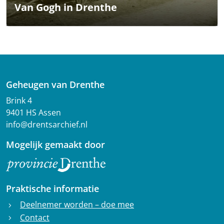
Van Gogh in Drenthe
Geheugen van Drenthe
Brink 4
9401 HS Assen
info@drentsarchief.nl
Mogelijk gemaakt door
Praktische informatie
Deelnemer worden – doe mee
chevron_right
Contact
chevron_right