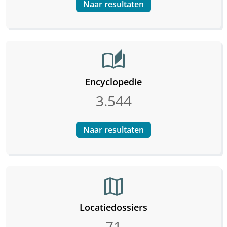
Naar resultaten
auto_stories
Encyclopedie
3.544
Naar resultaten
map
Locatiedossiers
71