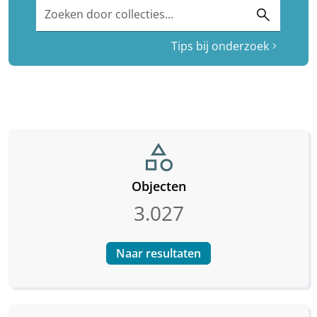
Zoeken door collecties...
search
Tips bij onderzoek
chevron_right
category
Objecten
3.027
Naar resultaten