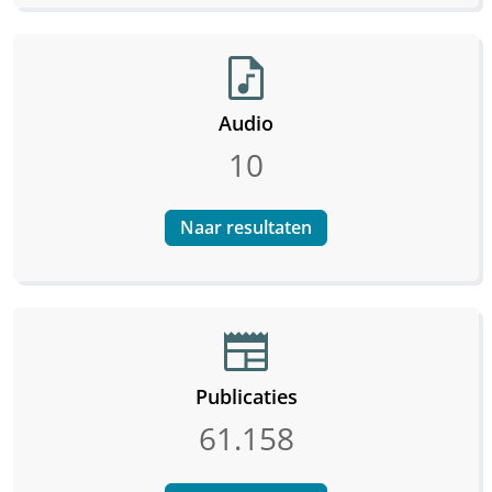
audio_file
Audio
10
Naar resultaten
newspaper
Publicaties
61.158