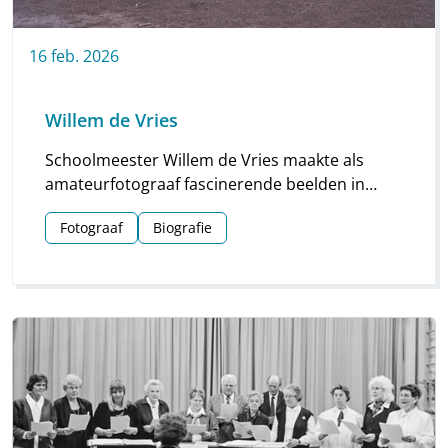
16
feb.
2026
Willem de Vries
Schoolmeester Willem de Vries maakte als
amateurfotograaf fascinerende beelden in
Linde en omgeving. Groepsfoto’s van
Fotograaf
Biografie
schoolkinderen, portretten en beelden van
natuur en platteland vormen deze unieke
collectie.