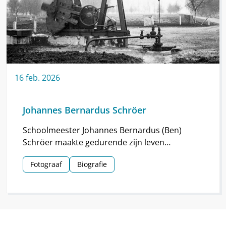
16
feb.
2026
Johannes Bernardus Schröer
Schoolmeester Johannes Bernardus (Ben)
Schröer maakte gedurende zijn leven
haarscherpe foto’s in en om Nieuw-
Fotograaf
Biografie
Schoonebeek.