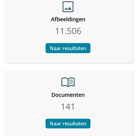
image
Afbeeldingen
11.506
Naar resultaten
menu_book
Documenten
141
Naar resultaten