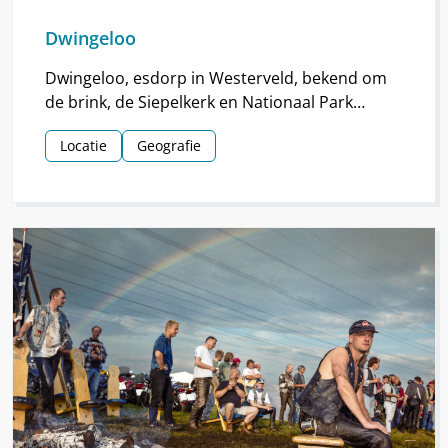
Dwingeloo
Dwingeloo, esdorp in Westerveld, bekend om
de brink, de Siepelkerk en Nationaal Park
Dwingelderveld. Het dorp ontstond rond de
Locatie
Geografie
middeleeuwen.