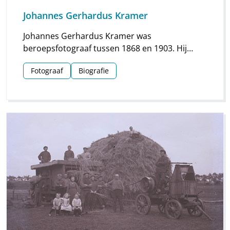
Johannes Gerhardus Kramer
Johannes Gerhardus Kramer was
beroepsfotograaf tussen 1868 en 1903. Hij
maakte vooral foto’s in Groningen, maar hij
Fotograaf
Biografie
streek ook meermaals neer in Drenthe. Vooral
voor Assen en Meppel heeft hij waardevol
materiaal nagelaten.