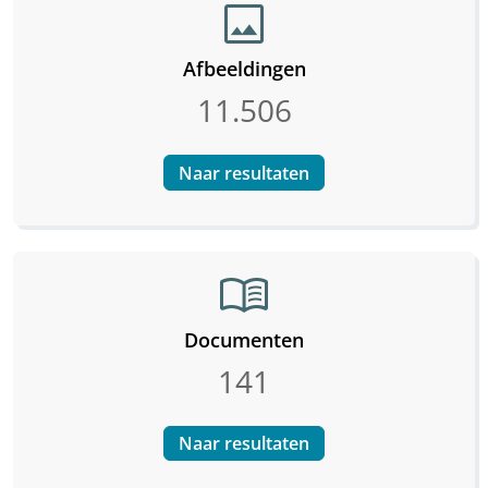
image
Afbeeldingen
11.506
Naar resultaten
menu_book
Documenten
141
Naar resultaten