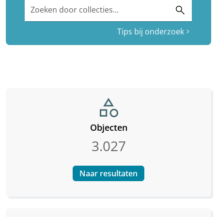
Zoeken door collecties...
search
Tips bij onderzoek
chevron_right
category
Objecten
3.027
Naar resultaten