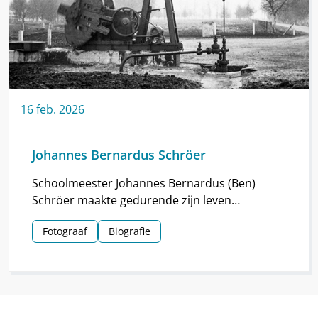
16
feb.
2026
Johannes Bernardus Schröer
Schoolmeester Johannes Bernardus (Ben)
Schröer maakte gedurende zijn leven
haarscherpe foto’s in en om Nieuw-
Fotograaf
Biografie
Schoonebeek.