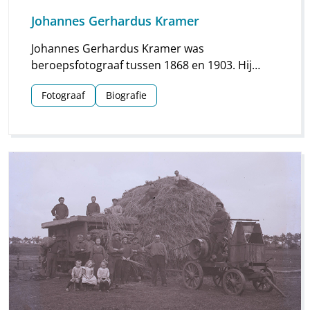
Johannes Gerhardus Kramer
Johannes Gerhardus Kramer was
beroepsfotograaf tussen 1868 en 1903. Hij
maakte vooral foto’s in Groningen, maar hij
Fotograaf
Biografie
streek ook meermaals neer in Drenthe. Vooral
voor Assen en Meppel heeft hij waardevol
materiaal nagelaten.