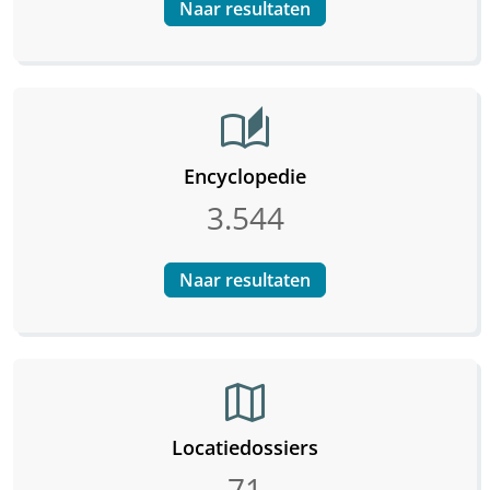
Naar resultaten
auto_stories
Encyclopedie
3.544
Naar resultaten
map
Locatiedossiers
71