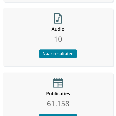
audio_file
Audio
10
Naar resultaten
newspaper
Publicaties
61.158