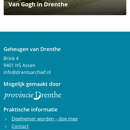
Van Gogh in Drenthe
Geheugen van Drenthe
Brink 4
9401 HS Assen
info@drentsarchief.nl
Mogelijk gemaakt door
Praktische informatie
Deelnemer worden – doe mee
chevron_right
Contact
chevron_right