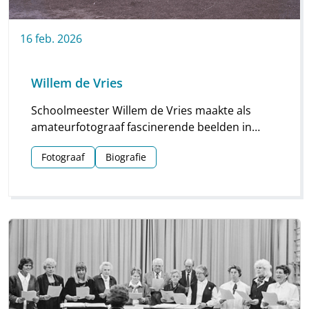
16
feb.
2026
Willem de Vries
Schoolmeester Willem de Vries maakte als
amateurfotograaf fascinerende beelden in
Linde en omgeving. Groepsfoto’s van
Fotograaf
Biografie
schoolkinderen, portretten en beelden van
natuur en platteland vormen deze unieke
collectie.