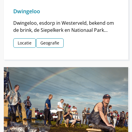
Dwingeloo
Dwingeloo, esdorp in Westerveld, bekend om
de brink, de Siepelkerk en Nationaal Park
Dwingelderveld. Het dorp ontstond rond de
Locatie
Geografie
middeleeuwen.