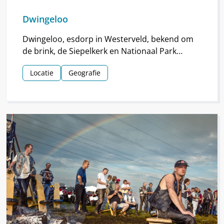
Dwingeloo
Dwingeloo, esdorp in Westerveld, bekend om
de brink, de Siepelkerk en Nationaal Park
Dwingelderveld. Het dorp ontstond rond de
Locatie
Geografie
middeleeuwen.