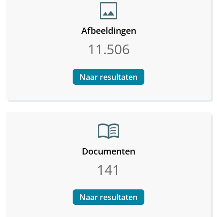
image
Afbeeldingen
11.506
Naar resultaten
menu_book
Documenten
141
Naar resultaten