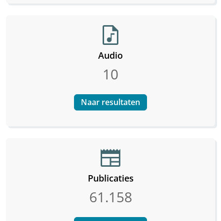
audio_file
Audio
10
Naar resultaten
newspaper
Publicaties
61.158