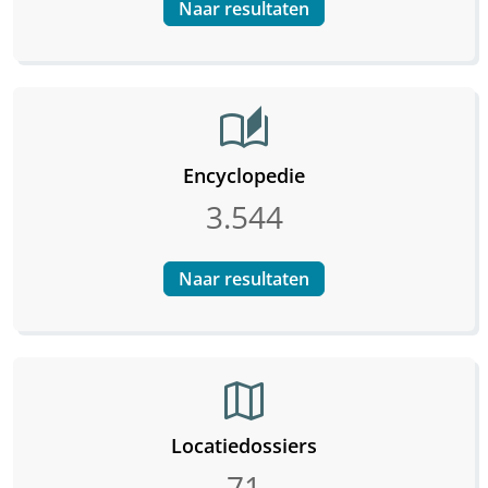
Naar resultaten
auto_stories
Encyclopedie
3.544
Naar resultaten
map
Locatiedossiers
71