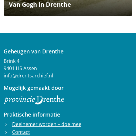
Van Gogh in Drenthe
Geheugen van Drenthe
Brink 4
9401 HS Assen
info@drentsarchief.nl
Mogelijk gemaakt door
Praktische informatie
Deelnemer worden – doe mee
chevron_right
Contact
chevron_right