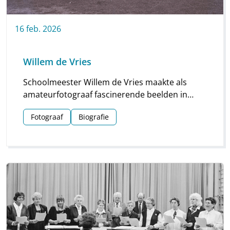
16
feb.
2026
Willem de Vries
Schoolmeester Willem de Vries maakte als
amateurfotograaf fascinerende beelden in
Linde en omgeving. Groepsfoto’s van
Fotograaf
Biografie
schoolkinderen, portretten en beelden van
natuur en platteland vormen deze unieke
collectie.