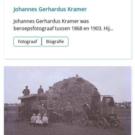
Johannes Gerhardus Kramer
Johannes Gerhardus Kramer was
beroepsfotograaf tussen 1868 en 1903. Hij
maakte vooral foto’s in Groningen, maar hij
Fotograaf
Biografie
streek ook meermaals neer in Drenthe. Vooral
voor Assen en Meppel heeft hij waardevol
materiaal nagelaten.