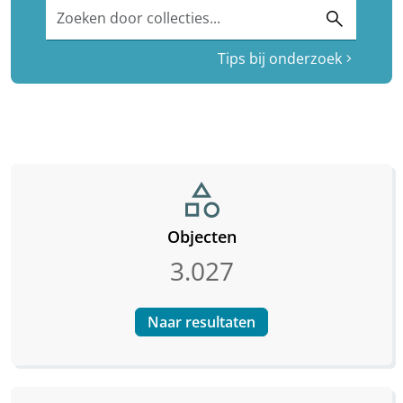
Zoeken door collecties...
search
Tips bij onderzoek
chevron_right
category
Objecten
3.027
Naar resultaten