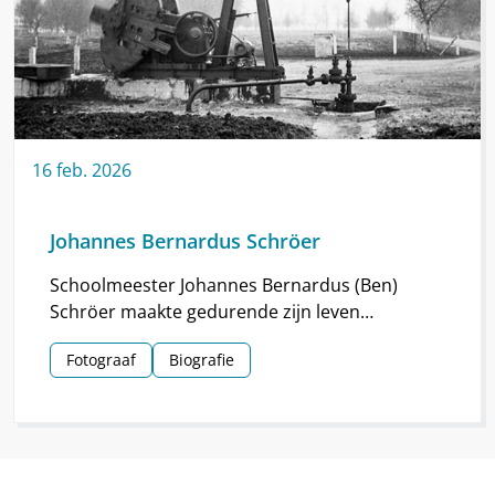
16
feb.
2026
Johannes Bernardus Schröer
Schoolmeester Johannes Bernardus (Ben)
Schröer maakte gedurende zijn leven
haarscherpe foto’s in en om Nieuw-
Fotograaf
Biografie
Schoonebeek.