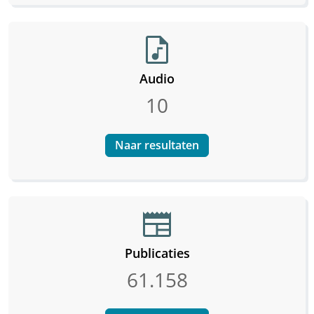
audio_file
Audio
10
Naar resultaten
newspaper
Publicaties
61.158