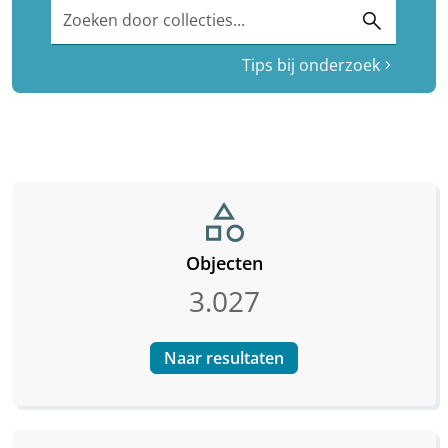
Zoeken door collecties...
search
Tips bij onderzoek
chevron_right
category
Objecten
3.027
Naar resultaten