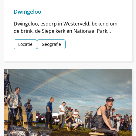
Dwingeloo
Dwingeloo, esdorp in Westerveld, bekend om
de brink, de Siepelkerk en Nationaal Park
Dwingelderveld. Het dorp ontstond rond de
Locatie
Geografie
middeleeuwen.