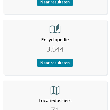
Naar resultaten
auto_stories
Encyclopedie
3.544
Naar resultaten
map
Locatiedossiers
71