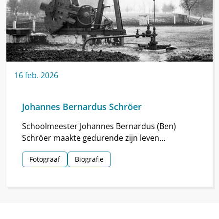
16
feb.
2026
Johannes Bernardus Schröer
Schoolmeester Johannes Bernardus (Ben)
Schröer maakte gedurende zijn leven
haarscherpe foto’s in en om Nieuw-
Fotograaf
Biografie
Schoonebeek.