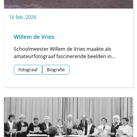
16
feb.
2026
Willem de Vries
Schoolmeester Willem de Vries maakte als
amateurfotograaf fascinerende beelden in
Linde en omgeving. Groepsfoto’s van
Fotograaf
Biografie
schoolkinderen, portretten en beelden van
natuur en platteland vormen deze unieke
collectie.