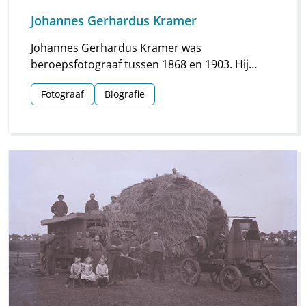
Johannes Gerhardus Kramer
Johannes Gerhardus Kramer was
beroepsfotograaf tussen 1868 en 1903. Hij
maakte vooral foto’s in Groningen, maar hij
Fotograaf
Biografie
streek ook meermaals neer in Drenthe. Vooral
voor Assen en Meppel heeft hij waardevol
materiaal nagelaten.