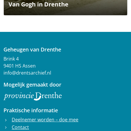
Van Gogh in Drenthe
Geheugen van Drenthe
Brink 4
9401 HS Assen
info@drentsarchief.nl
Mogelijk gemaakt door
Praktische informatie
Deelnemer worden – doe mee
chevron_right
Contact
chevron_right