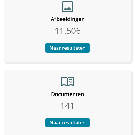
image
Afbeeldingen
11.506
Naar resultaten
menu_book
Documenten
141
Naar resultaten