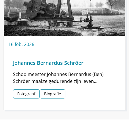
16
feb.
2026
Johannes Bernardus Schröer
Schoolmeester Johannes Bernardus (Ben)
Schröer maakte gedurende zijn leven
haarscherpe foto’s in en om Nieuw-
Fotograaf
Biografie
Schoonebeek.