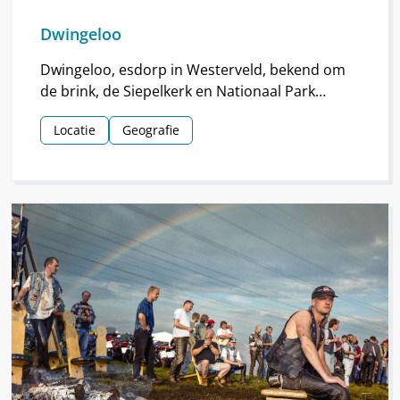
Dwingeloo
Dwingeloo, esdorp in Westerveld, bekend om
de brink, de Siepelkerk en Nationaal Park
Dwingelderveld. Het dorp ontstond rond de
Locatie
Geografie
middeleeuwen.