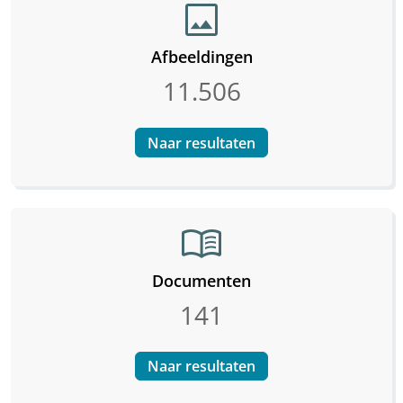
image
Afbeeldingen
11.506
Naar resultaten
menu_book
Documenten
141
Naar resultaten