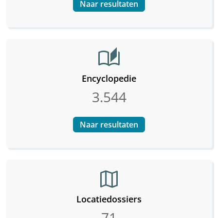
Naar resultaten
auto_stories
Encyclopedie
3.544
Naar resultaten
map
Locatiedossiers
71