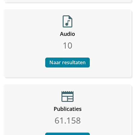
audio_file
Audio
10
Naar resultaten
newspaper
Publicaties
61.158