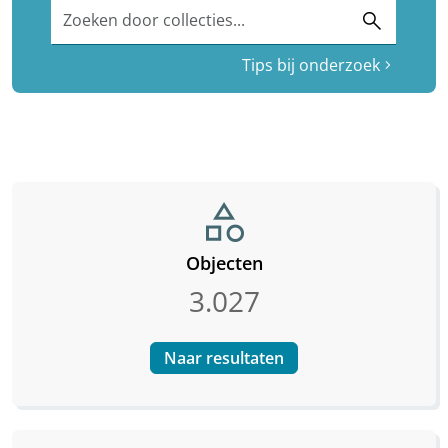
Zoeken door collecties...
search
Tips bij onderzoek
chevron_right
category
Objecten
3.027
Naar resultaten