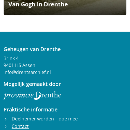
Van Gogh in Drenthe
Geheugen van Drenthe
Brink 4
9401 HS Assen
info@drentsarchief.nl
Mogelijk gemaakt door
Praktische informatie
Deelnemer worden – doe mee
chevron_right
Contact
chevron_right