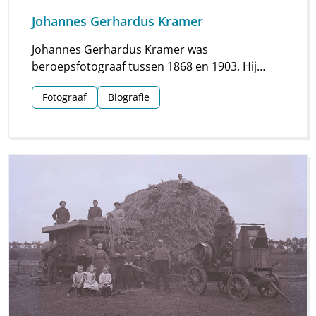
Johannes Gerhardus Kramer
Johannes Gerhardus Kramer was
beroepsfotograaf tussen 1868 en 1903. Hij
maakte vooral foto’s in Groningen, maar hij
Fotograaf
Biografie
streek ook meermaals neer in Drenthe. Vooral
voor Assen en Meppel heeft hij waardevol
materiaal nagelaten.