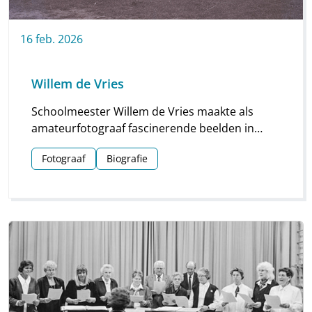
16
feb.
2026
Willem de Vries
Schoolmeester Willem de Vries maakte als
amateurfotograaf fascinerende beelden in
Linde en omgeving. Groepsfoto’s van
Fotograaf
Biografie
schoolkinderen, portretten en beelden van
natuur en platteland vormen deze unieke
collectie.