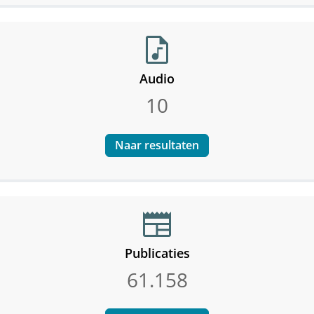
audio_file
Audio
10
Naar resultaten
newspaper
Publicaties
61.158