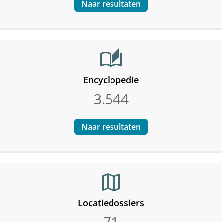
Naar resultaten
auto_stories
Encyclopedie
3.544
Naar resultaten
map
Locatiedossiers
71