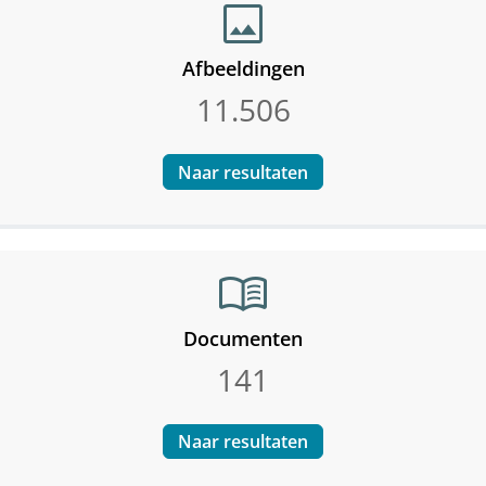
image
Afbeeldingen
11.506
Naar resultaten
menu_book
Documenten
141
Naar resultaten