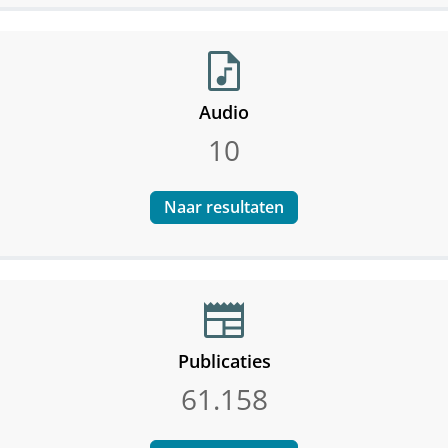
audio_file
Audio
10
Naar resultaten
newspaper
Publicaties
61.158