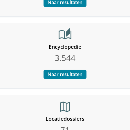
Naar resultaten
auto_stories
Encyclopedie
3.544
Naar resultaten
map
Locatiedossiers
71