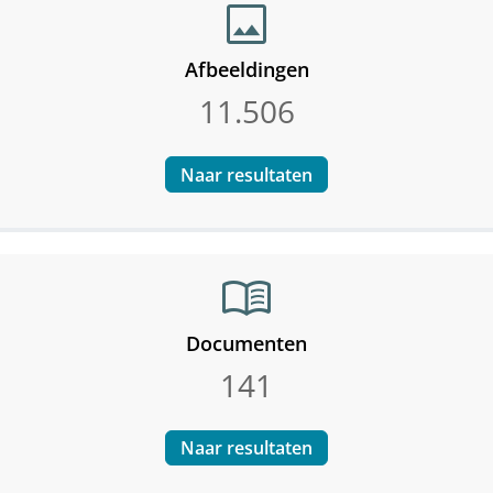
image
Afbeeldingen
11.506
Naar resultaten
menu_book
Documenten
141
Naar resultaten